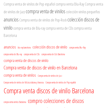
Compra venta de vinilos de Pop español
compra venta Blu-Ray
Compra venta
compra venta de vinilos
de vinilos de Jazz
colección vinilos pequeños
anuncios
colección discos de
Compra venta de vinilos de Pop-Rock
vinilo
compra venta de Blu-ray
compra venta de CDs
compra venta
Barcelona
anuncios
colección discos de vinilo
blu-ray barcelona
compra venta Blu-Ray
compra venta de Blu-ray
compra venta de CDs
compra venta de Cds Barcelona
compra venta de discos de vinilo
Compra venta de discos de vinilo en Barcelona
compra venta de vinilos
Compra venta de vinilos de Jazz
Compra venta de vinilos de Música italiana y francesa
Compra venta de vinilos de Pop español
Compra venta discos de vinilo Barcelona
compro colecciones de discos
compra venta vinilos Badalona