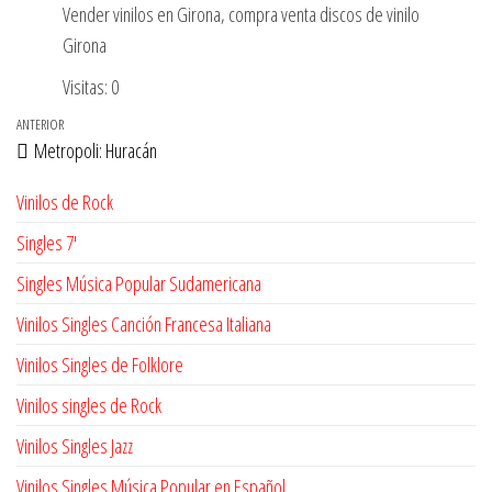
Vender vinilos en Girona, compra venta discos de vinilo
Girona
Visitas: 0
Navegación
Entrada
ANTERIOR
Metropoli: Huracán
de
anterior
entradas
Vinilos de Rock
Singles 7'
Singles Música Popular Sudamericana
Vinilos Singles Canción Francesa Italiana
Vinilos Singles de Folklore
Vinilos singles de Rock
Vinilos Singles Jazz
Vinilos Singles Música Popular en Español