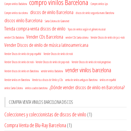
compro vinilos Barcelona
Compro vinilos Badalona
Compro vinilos Lps
discos de vinilo Barcelona
Compro vinilos sta coloma
discos de vinilo segunda mano Barcelona
discos vinilo Barcelona
Santa Coloma de Gramenet
Tienda compra-venta discos de vinilo
Tipos de vinilos según el género musical
Vender CDs Barcelona
vender CDs Badalona
vender CDs Santa coloma
Vender Discos de vinilo de jazz-rock
Vender Discos de vinilo de música latinoamericana
Vender Discos de vinilo de pop español
Vender Discos de vinilo de rock
Vender Discos de vinilo de rock - Vender Discos de vinilo de pop-rock
Vender Discos de vinilo de rock progresivo
vender vinilos barcelona
Vender discos de vinilo en Barcelona
vender vinilos Badalona
Vender vinilos en Barcelona
Vende tus discos de Vinilo y CDs
venta de vinilos antiguos Barcelona
vinilos en español
¿Dónde vender discos de vinilo en Barcelona?
vinilos Santa Coloma
vinilos usados barcelona
COMPRA VENTA VINILOS BARCELONA DISCOS
Colecciones y coleccionistas de discos de vinilo
(1)
Compra Venta de Blu-Ray Barcelona
(1)