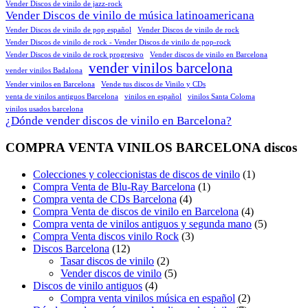
Vender Discos de vinilo de jazz-rock
Vender Discos de vinilo de música latinoamericana
Vender Discos de vinilo de pop español
Vender Discos de vinilo de rock
Vender Discos de vinilo de rock - Vender Discos de vinilo de pop-rock
Vender Discos de vinilo de rock progresivo
Vender discos de vinilo en Barcelona
vender vinilos barcelona
vender vinilos Badalona
Vender vinilos en Barcelona
Vende tus discos de Vinilo y CDs
venta de vinilos antiguos Barcelona
vinilos en español
vinilos Santa Coloma
vinilos usados barcelona
¿Dónde vender discos de vinilo en Barcelona?
COMPRA VENTA VINILOS BARCELONA discos
Colecciones y coleccionistas de discos de vinilo
(1)
Compra Venta de Blu-Ray Barcelona
(1)
Compra venta de CDs Barcelona
(4)
Compra Venta de discos de vinilo en Barcelona
(4)
Compra venta de vinilos antiguos y segunda mano
(5)
Compra Venta discos vinilo Rock
(3)
Discos Barcelona
(12)
Tasar discos de vinilo
(2)
Vender discos de vinilo
(5)
Discos de vinilo antiguos
(4)
Compra venta vinilos música en español
(2)