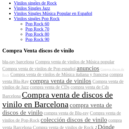
Vinilos singles de Rock
Vinilos Singles Jazz
Vinilos Singles Música Popular en Español
Vinilos singles Pop Rock
Pop Rock 60
Pop Rock 70
Pop Rock 80
Pop Rock 90
Compra Venta discos de vinilo
blu-ray barcelona
Compra venta de vinilos de Música popular
anuncios
Compra venta de vinilos de Pop español
Compra discos de
Compra venta de vinilos de Música italiana y francesa
compra
Rock
compra venta de vinilos
venta Blu-Ray
Compra venta de
vinilos de Jazz
compra venta de CDs
compra venta de Cds
Compra venta de discos de
Barcelona
vinilo en Barcelona
compra venta de
discos de vinilo
compra venta de Blu-ray
Compra venta de
colección discos de vinilo
vinilos de Pop-Rock
compra
¿Dónde
venta Barcelona
Compra venta de vinilos de Rock