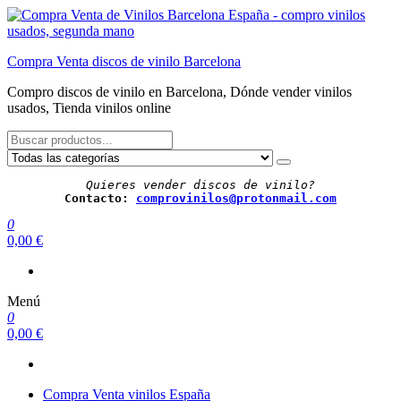
Saltar
al
contenido
Compra Venta discos de vinilo Barcelona
Compro discos de vinilo en Barcelona, Dónde vender vinilos
usados, Tienda vinilos online
Quieres vender discos de vinilo?
Contacto: 
comprovinilos@protonmail.com
0
0,00 €
Menú
0
0,00 €
Compra Venta vinilos España