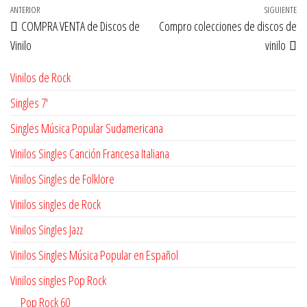
Navegación
Entrada
ANTERIOR
SIGUIENTE
En
COMPRA VENTA de Discos de
Compro colecciones de discos de
de
anterior
si
Vinilo
vinilo
entradas
Vinilos de Rock
Singles 7'
Singles Música Popular Sudamericana
Vinilos Singles Canción Francesa Italiana
Vinilos Singles de Folklore
Vinilos singles de Rock
Vinilos Singles Jazz
Vinilos Singles Música Popular en Español
Vinilos singles Pop Rock
Pop Rock 60