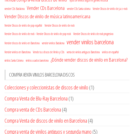
Tipos de vinilos según el género musical
Vender CDs Barcelona
vender CDs Badalona
vender CDs Santa coloma
Vender Discos de vinilo de jazz-rock
Vender Discos de vinilo de música latinoamericana
Vender Discos de vinilo de pop español
Vender Discos de vinilo de rock
Vender Discos de vinilo de rock - Vender Discos de vinilo de pop-rock
Vender Discos de vinilo de rock progresivo
vender vinilos barcelona
Vender discos de vinilo en Barcelona
vender vinilos Badalona
Vender vinilos en Barcelona
Vende tus discos de Vinilo y CDs
venta de vinilos antiguos Barcelona
vinilos en español
¿Dónde vender discos de vinilo en Barcelona?
vinilos Santa Coloma
vinilos usados barcelona
COMPRA VENTA VINILOS BARCELONA DISCOS
Colecciones y coleccionistas de discos de vinilo
(1)
Compra Venta de Blu-Ray Barcelona
(1)
Compra venta de CDs Barcelona
(4)
Compra Venta de discos de vinilo en Barcelona
(4)
Compra venta de vinilos antiguos y segunda mano
(5)