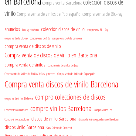
en Barcelona
colección discos de
compra venta Barcelona
vinilo
Compra venta de vinilos de Pop español
compra venta de Blu-ray
anuncios
colección discos de vinilo
blu-ray barcelona
compra venta Blu-Ray
compra venta de Blu-ray
compra venta de CDs
compra venta de Cds Barcelona
compra venta de discos de vinilo
Compra venta de discos de vinilo en Barcelona
compra venta de vinilos
Compra venta de vinilos de Jazz
Compra venta de vinilos de Música italiana y francesa
Compra venta de vinilos de Pop español
Compra venta discos de vinilo Barcelona
compro colecciones de discos
compra venta vinilos Badalona
compro vinilos Barcelona
Compro vinilos Badalona
Compro vinilos Lps
discos de vinilo Barcelona
Compro vinilos sta coloma
discos de vinilo segunda mano Barcelona
discos vinilo Barcelona
Santa Coloma de Gramenet
Tienda compra-venta discos de vinilo