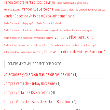
Tienda compra-venta discos de vinilo
Tipos de vinilos según el género musical
Vender CDs Barcelona
vender CDs Badalona
vender CDs Santa coloma
Vender Discos de vinilo de jazz-rock
Vender Discos de vinilo de música latinoamericana
Vender Discos de vinilo de pop español
Vender Discos de vinilo de rock
Vender Discos de vinilo de rock - Vender Discos de vinilo de pop-rock
Vender Discos de vinilo de rock progresivo
vender vinilos barcelona
Vender discos de vinilo en Barcelona
vender vinilos Badalona
Vender vinilos en Barcelona
Vende tus discos de Vinilo y CDs
venta de vinilos antiguos Barcelona
vinilos en español
¿Dónde vender discos de vinilo en Barcelona?
vinilos Santa Coloma
vinilos usados barcelona
COMPRA VENTA VINILOS BARCELONA DISCOS
Colecciones y coleccionistas de discos de vinilo
(1)
Compra Venta de Blu-Ray Barcelona
(1)
Compra venta de CDs Barcelona
(4)
Compra Venta de discos de vinilo en Barcelona
(4)