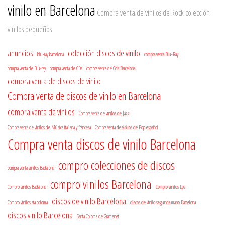
vinilo en Barcelona
Compra venta de vinilos de Rock
colección
vinilos pequeños
anuncios
colección discos de vinilo
blu-ray barcelona
compra venta Blu-Ray
compra venta de Blu-ray
compra venta de CDs
compra venta de Cds Barcelona
compra venta de discos de vinilo
Compra venta de discos de vinilo en Barcelona
compra venta de vinilos
Compra venta de vinilos de Jazz
Compra venta de vinilos de Música italiana y francesa
Compra venta de vinilos de Pop español
Compra venta discos de vinilo Barcelona
compro colecciones de discos
compra venta vinilos Badalona
compro vinilos Barcelona
Compro vinilos Badalona
Compro vinilos Lps
discos de vinilo Barcelona
Compro vinilos sta coloma
discos de vinilo segunda mano Barcelona
discos vinilo Barcelona
Santa Coloma de Gramenet