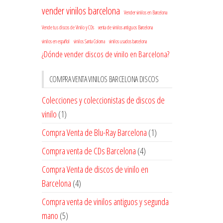
vender vinilos barcelona
Vender vinilos en Barcelona
Vende tus discos de Vinilo y CDs
venta de vinilos antiguos Barcelona
vinilos en español
vinilos Santa Coloma
vinilos usados barcelona
¿Dónde vender discos de vinilo en Barcelona?
COMPRA VENTA VINILOS BARCELONA DISCOS
Colecciones y coleccionistas de discos de
vinilo
(1)
Compra Venta de Blu-Ray Barcelona
(1)
Compra venta de CDs Barcelona
(4)
Compra Venta de discos de vinilo en
Barcelona
(4)
Compra venta de vinilos antiguos y segunda
mano
(5)