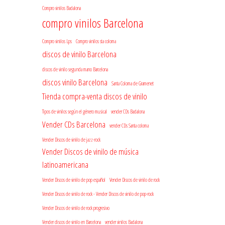
Compro vinilos Badalona
compro vinilos Barcelona
Compro vinilos Lps
Compro vinilos sta coloma
discos de vinilo Barcelona
discos de vinilo segunda mano Barcelona
discos vinilo Barcelona
Santa Coloma de Gramenet
Tienda compra-venta discos de vinilo
Tipos de vinilos según el género musical
vender CDs Badalona
Vender CDs Barcelona
vender CDs Santa coloma
Vender Discos de vinilo de jazz-rock
Vender Discos de vinilo de música
latinoamericana
Vender Discos de vinilo de pop español
Vender Discos de vinilo de rock
Vender Discos de vinilo de rock - Vender Discos de vinilo de pop-rock
Vender Discos de vinilo de rock progresivo
Vender discos de vinilo en Barcelona
vender vinilos Badalona