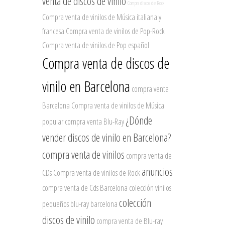
venta de discos de vinilo
Compra discos de Rock
Compra venta de vinilos de Música italiana y
francesa
Compra venta de vinilos de Pop-Rock
Compra venta de vinilos de Pop español
Compra venta de discos de
vinilo en Barcelona
compra venta
Barcelona
Compra venta de vinilos de Música
¿Dónde
popular
compra venta Blu-Ray
vender discos de vinilo en Barcelona?
compra venta de vinilos
compra venta de
anuncios
CDs
Compra venta de vinilos de Rock
compra venta de Cds Barcelona
colección vinilos
colección
pequeños
blu-ray barcelona
discos de vinilo
compra venta de Blu-ray