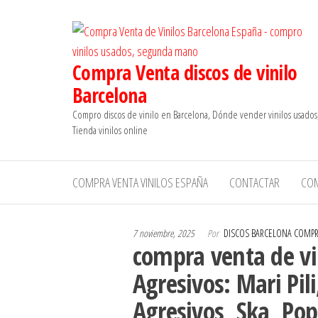
Saltar
al
contenido
Compra Venta discos de vinilo
Barcelona
Compro discos de vinilo en Barcelona, Dónde vender vinilos usados
Tienda vinilos online
COMPRA VENTA VINILOS ESPAÑA
CONTACTAR
CO
7 noviembre, 2025
Por
DISCOS BARCELONA COMP
compra venta de vin
Agresivos: Mari Pili
Agresivos, Ska, Pop