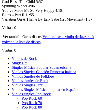
God Bless The Child 5:57
Spinning Wheel 4:06
You’ve Made Me So Very Happy 4:18
Blues – Part II 11:55
Variation On A Theme By Erik Satie (1st Movement) 1:37
Visitas: 0
Ver también Otros discos
Vender discos vinilo de Jazz-rock
volver a la lista de discos
Visitas: 0
Vinilos de Rock
Singles 7'
Singles Música Popular Sudamericana
Vinilos Singles Canción Francesa Italiana
Vinilos Singles de Folklore
Vinilos singles de Rock
Vinilos Singles Jazz
Vinilos Singles Música Popular en Español
Vinilos singles Pop Rock
Pop Rock 60
Pop Rock 70
Pop Rock 80