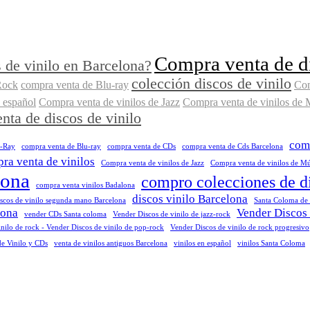
Compra venta de di
 de vinilo en Barcelona?
colección discos de vinilo
Rock
compra venta de Blu-ray
Com
 español
Compra venta de vinilos de Jazz
Compra venta de vinilos de 
nta de discos de vinilo
comp
u-Ray
compra venta de Blu-ray
compra venta de CDs
compra venta de Cds Barcelona
ra venta de vinilos
Compra venta de vinilos de Jazz
Compra venta de vinilos de Mús
lona
compro colecciones de d
compra venta vinilos Badalona
discos vinilo Barcelona
iscos de vinilo segunda mano Barcelona
Santa Coloma de
lona
Vender Discos 
vender CDs Santa coloma
Vender Discos de vinilo de jazz-rock
nilo de rock - Vender Discos de vinilo de pop-rock
Vender Discos de vinilo de rock progresivo
de Vinilo y CDs
venta de vinilos antiguos Barcelona
vinilos en español
vinilos Santa Coloma