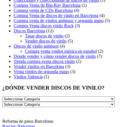
Colecciones y coleccionistas de discos de vinilo
(1)
Compra Venta de Blu-Ray Barcelona
(1)
Compra venta de CDs Barcelona
(4)
Compra Venta de discos de vinilo en Barcelona
(4)
Compra venta de vinilos antiguos y segunda mano
(5)
Compra Venta discos vinilo Rock
(3)
Discos Barcelona
(12)
Tasar discos de vinilo
(2)
Vender discos de vinilo
(5)
Discos de vinilo antiguos
(4)
Compra venta vinilos música en español
(2)
Dónde vender y cómo vender discos de vinilo
(7)
Tienda compra-venta discos vinilo
(2)
Vender vinilos en Barcelona
(3)
Venta vinilos de segunda mano
(3)
Vinilos Valencia
(1)
¿DÓNDE VENDER DISCOS DE VINILO?
Reforma de pisos Barcelona:
Barcino Reformas