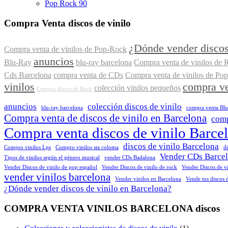
Pop Rock 90
Compra Venta discos de vinilo
¿Dónde vender discos
Compra venta de vinilos de Pop-Rock
anuncios
Blu-Ray
blu-ray barcelona
Compra venta de vinilos de 
Cds Barcelona
compra venta de CDs
Compra venta de vinilos de Pop
vinilos
compra ve
colección vinilos pequeños
Compra discos de Rock
anuncios
colección discos de vinilo
blu-ray barcelona
compra venta Bl
Compra venta de discos de vinilo en Barcelona
comp
Compra venta discos de vinilo Barce
discos de vinilo Barcelona
Compro vinilos Lps
Compro vinilos sta coloma
d
Vender CDs Barce
Tipos de vinilos según el género musical
vender CDs Badalona
Vender Discos de vinilo de pop español
Vender Discos de vinilo de rock
Vender Discos de vi
vender vinilos barcelona
Vender vinilos en Barcelona
Vende tus discos 
¿Dónde vender discos de vinilo en Barcelona?
COMPRA VENTA VINILOS BARCELONA discos