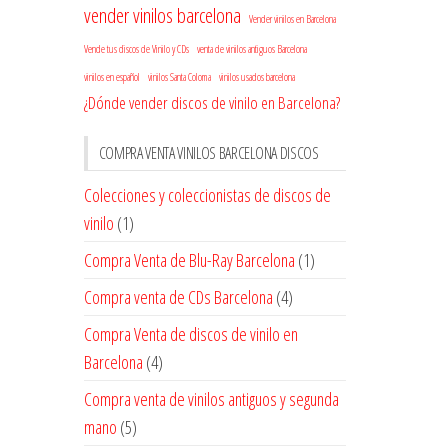
vender vinilos barcelona
Vender vinilos en Barcelona
Vende tus discos de Vinilo y CDs
venta de vinilos antiguos Barcelona
vinilos en español
vinilos Santa Coloma
vinilos usados barcelona
¿Dónde vender discos de vinilo en Barcelona?
COMPRA VENTA VINILOS BARCELONA DISCOS
Colecciones y coleccionistas de discos de
vinilo
(1)
Compra Venta de Blu-Ray Barcelona
(1)
Compra venta de CDs Barcelona
(4)
Compra Venta de discos de vinilo en
Barcelona
(4)
Compra venta de vinilos antiguos y segunda
mano
(5)