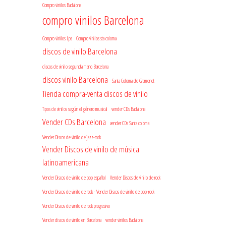
Compro vinilos Badalona
compro vinilos Barcelona
Compro vinilos Lps
Compro vinilos sta coloma
discos de vinilo Barcelona
discos de vinilo segunda mano Barcelona
discos vinilo Barcelona
Santa Coloma de Gramenet
Tienda compra-venta discos de vinilo
Tipos de vinilos según el género musical
vender CDs Badalona
Vender CDs Barcelona
vender CDs Santa coloma
Vender Discos de vinilo de jazz-rock
Vender Discos de vinilo de música
latinoamericana
Vender Discos de vinilo de pop español
Vender Discos de vinilo de rock
Vender Discos de vinilo de rock - Vender Discos de vinilo de pop-rock
Vender Discos de vinilo de rock progresivo
Vender discos de vinilo en Barcelona
vender vinilos Badalona