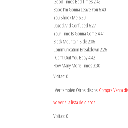
Good Times Bad Times 2:43
Babe I’m Gonna Leave You 6:40
You Shook Me 6:30
Dazed And Confused 6:27
Your Time Is Gonna Come 4:41
Black Mountain Side 2:06
Communication Breakdown 2:26
I Can’t Quit You Baby 4:42
How Many More Times 3:30
Visitas: 0
Ver también Otros discos
Compra Venta dis
volver a la lista de discos
Visitas: 0