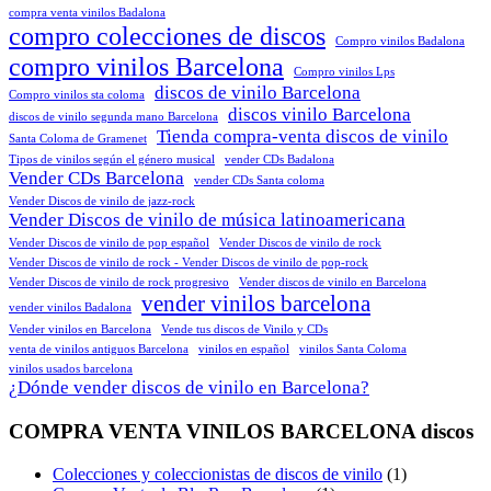
compra venta vinilos Badalona
compro colecciones de discos
Compro vinilos Badalona
compro vinilos Barcelona
Compro vinilos Lps
discos de vinilo Barcelona
Compro vinilos sta coloma
discos vinilo Barcelona
discos de vinilo segunda mano Barcelona
Tienda compra-venta discos de vinilo
Santa Coloma de Gramenet
Tipos de vinilos según el género musical
vender CDs Badalona
Vender CDs Barcelona
vender CDs Santa coloma
Vender Discos de vinilo de jazz-rock
Vender Discos de vinilo de música latinoamericana
Vender Discos de vinilo de pop español
Vender Discos de vinilo de rock
Vender Discos de vinilo de rock - Vender Discos de vinilo de pop-rock
Vender Discos de vinilo de rock progresivo
Vender discos de vinilo en Barcelona
vender vinilos barcelona
vender vinilos Badalona
Vender vinilos en Barcelona
Vende tus discos de Vinilo y CDs
venta de vinilos antiguos Barcelona
vinilos en español
vinilos Santa Coloma
vinilos usados barcelona
¿Dónde vender discos de vinilo en Barcelona?
COMPRA VENTA VINILOS BARCELONA discos
Colecciones y coleccionistas de discos de vinilo
(1)