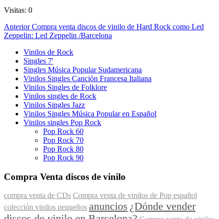
Visitas: 0
Navegación
Entrada
Anterior
Compra venta discos de vinilo de Hard Rock como Led
anterior
Zeppelin: ‎Led Zeppelin /Barcelona
de
Vinilos de Rock
entradas
Singles 7'
Singles Música Popular Sudamericana
Vinilos Singles Canción Francesa Italiana
Vinilos Singles de Folklore
Vinilos singles de Rock
Vinilos Singles Jazz
Vinilos Singles Música Popular en Español
Vinilos singles Pop Rock
Pop Rock 60
Pop Rock 70
Pop Rock 80
Pop Rock 90
Compra Venta discos de vinilo
compra venta de CDs
Compra venta de vinilos de Pop español
anuncios
¿Dónde vender
colección vinilos pequeños
discos de vinilo en Barcelona?