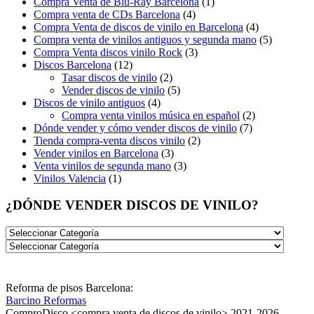
Compra Venta de Blu-Ray Barcelona
(1)
Compra venta de CDs Barcelona
(4)
Compra Venta de discos de vinilo en Barcelona
(4)
Compra venta de vinilos antiguos y segunda mano
(5)
Compra Venta discos vinilo Rock
(3)
Discos Barcelona
(12)
Tasar discos de vinilo
(2)
Vender discos de vinilo
(5)
Discos de vinilo antiguos
(4)
Compra venta vinilos música en español
(2)
Dónde vender y cómo vender discos de vinilo
(7)
Tienda compra-venta discos vinilo
(2)
Vender vinilos en Barcelona
(3)
Venta vinilos de segunda mano
(3)
Vinilos Valencia
(1)
¿DÓNDE VENDER DISCOS DE VINILO?
Reforma de pisos Barcelona:
Barcino Reformas
ComproDisco <compra venta de discos de vinilo> 2021-2026 -