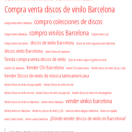
Compra venta discos de vinilo Barcelona
compro colecciones de discos
compra venta vinilos Badalona
compro vinilos Barcelona
Compro vinilos Badalona
Compro vinilos Lps
discos de vinilo Barcelona
Compro vinilos sta coloma
discos de vinilo segunda mano Barcelona
discos vinilo Barcelona
Santa Coloma de Gramenet
Tienda compra-venta discos de vinilo
Tipos de vinilos según el género musical
Vender CDs Barcelona
vender CDs Badalona
vender CDs Santa coloma
Vender Discos de vinilo de jazz-rock
Vender Discos de vinilo de música latinoamericana
Vender Discos de vinilo de pop español
Vender Discos de vinilo de rock
Vender Discos de vinilo de rock - Vender Discos de vinilo de pop-rock
Vender Discos de vinilo de rock progresivo
vender vinilos barcelona
Vender discos de vinilo en Barcelona
vender vinilos Badalona
Vender vinilos en Barcelona
Vende tus discos de Vinilo y CDs
venta de vinilos antiguos Barcelona
vinilos en español
¿Dónde vender discos de vinilo en Barcelona?
vinilos Santa Coloma
vinilos usados barcelona