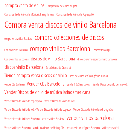
compra venta de vinilos
Compra venta de vinilos de Jazz
Compra venta de vinilos de Música italiana y francesa
Compra venta de vinilos de Pop español
Compra venta discos de vinilo Barcelona
compro colecciones de discos
compra venta vinilos Badalona
compro vinilos Barcelona
Compro vinilos Badalona
Compro vinilos Lps
discos de vinilo Barcelona
Compro vinilos sta coloma
discos de vinilo segunda mano Barcelona
discos vinilo Barcelona
Santa Coloma de Gramenet
Tienda compra-venta discos de vinilo
Tipos de vinilos según el género musical
Vender CDs Barcelona
vender CDs Badalona
vender CDs Santa coloma
Vender Discos de vinilo de jazz-rock
Vender Discos de vinilo de música latinoamericana
Vender Discos de vinilo de pop español
Vender Discos de vinilo de rock
Vender Discos de vinilo de rock - Vender Discos de vinilo de pop-rock
Vender Discos de vinilo de rock progresivo
vender vinilos barcelona
Vender discos de vinilo en Barcelona
vender vinilos Badalona
Vender vinilos en Barcelona
Vende tus discos de Vinilo y CDs
venta de vinilos antiguos Barcelona
vinilos en español