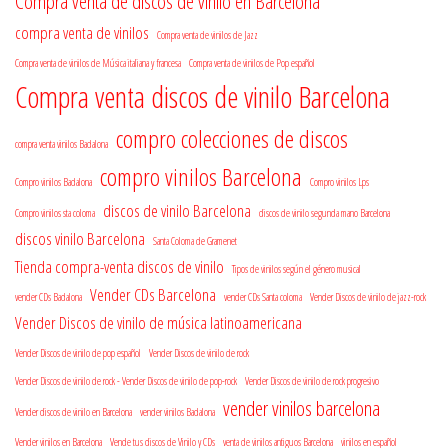
Compra venta de discos de vinilo en Barcelona
compra venta de vinilos
Compra venta de vinilos de Jazz
Compra venta de vinilos de Música italiana y francesa
Compra venta de vinilos de Pop español
Compra venta discos de vinilo Barcelona
compro colecciones de discos
compra venta vinilos Badalona
compro vinilos Barcelona
Compro vinilos Badalona
Compro vinilos Lps
discos de vinilo Barcelona
Compro vinilos sta coloma
discos de vinilo segunda mano Barcelona
discos vinilo Barcelona
Santa Coloma de Gramenet
Tienda compra-venta discos de vinilo
Tipos de vinilos según el género musical
Vender CDs Barcelona
vender CDs Badalona
vender CDs Santa coloma
Vender Discos de vinilo de jazz-rock
Vender Discos de vinilo de música latinoamericana
Vender Discos de vinilo de pop español
Vender Discos de vinilo de rock
Vender Discos de vinilo de rock - Vender Discos de vinilo de pop-rock
Vender Discos de vinilo de rock progresivo
vender vinilos barcelona
Vender discos de vinilo en Barcelona
vender vinilos Badalona
Vender vinilos en Barcelona
Vende tus discos de Vinilo y CDs
venta de vinilos antiguos Barcelona
vinilos en español