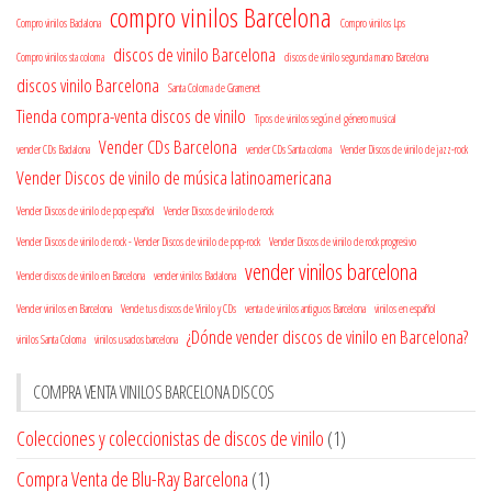
compro vinilos Barcelona
Compro vinilos Badalona
Compro vinilos Lps
discos de vinilo Barcelona
Compro vinilos sta coloma
discos de vinilo segunda mano Barcelona
discos vinilo Barcelona
Santa Coloma de Gramenet
Tienda compra-venta discos de vinilo
Tipos de vinilos según el género musical
Vender CDs Barcelona
vender CDs Badalona
vender CDs Santa coloma
Vender Discos de vinilo de jazz-rock
Vender Discos de vinilo de música latinoamericana
Vender Discos de vinilo de pop español
Vender Discos de vinilo de rock
Vender Discos de vinilo de rock - Vender Discos de vinilo de pop-rock
Vender Discos de vinilo de rock progresivo
vender vinilos barcelona
Vender discos de vinilo en Barcelona
vender vinilos Badalona
Vender vinilos en Barcelona
Vende tus discos de Vinilo y CDs
venta de vinilos antiguos Barcelona
vinilos en español
¿Dónde vender discos de vinilo en Barcelona?
vinilos Santa Coloma
vinilos usados barcelona
COMPRA VENTA VINILOS BARCELONA DISCOS
Colecciones y coleccionistas de discos de vinilo
(1)
Compra Venta de Blu-Ray Barcelona
(1)