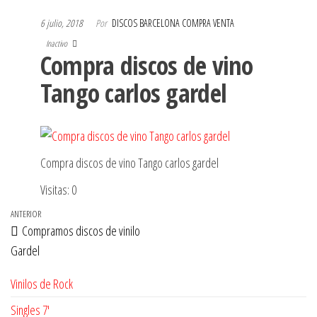
6 julio, 2018
Por
DISCOS BARCELONA COMPRA VENTA
Inactivo
Compra discos de vino
Tango carlos gardel
Compra discos de vino Tango carlos gardel
Visitas: 0
Navegación
Entrada
ANTERIOR
Compramos discos de vinilo
de
anterior
Gardel
entradas
Vinilos de Rock
Singles 7'