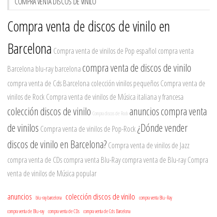
COMPRA VENTA DISCOS DE VINILO
Compra venta de discos de vinilo en
Barcelona
Compra venta de vinilos de Pop español
compra venta
compra venta de discos de vinilo
Barcelona
blu-ray barcelona
compra venta de Cds Barcelona
colección vinilos pequeños
Compra venta de
vinilos de Rock
Compra venta de vinilos de Música italiana y francesa
colección discos de vinilo
anuncios
compra venta
Compra discos de Rock
de vinilos
¿Dónde vender
Compra venta de vinilos de Pop-Rock
discos de vinilo en Barcelona?
Compra venta de vinilos de Jazz
compra venta de CDs
compra venta Blu-Ray
compra venta de Blu-ray
Compra
venta de vinilos de Música popular
anuncios
colección discos de vinilo
blu-ray barcelona
compra venta Blu-Ray
compra venta de Blu-ray
compra venta de CDs
compra venta de Cds Barcelona