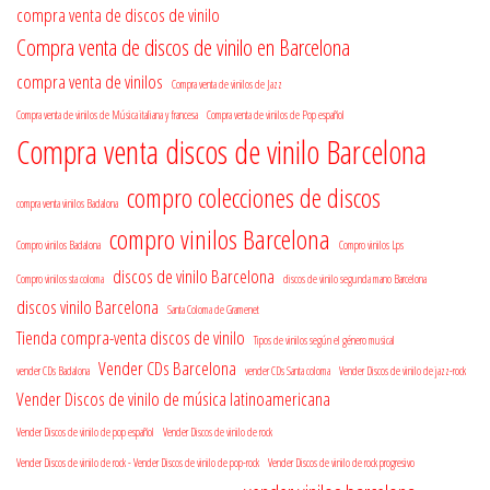
compra venta de discos de vinilo
Compra venta de discos de vinilo en Barcelona
compra venta de vinilos
Compra venta de vinilos de Jazz
Compra venta de vinilos de Música italiana y francesa
Compra venta de vinilos de Pop español
Compra venta discos de vinilo Barcelona
compro colecciones de discos
compra venta vinilos Badalona
compro vinilos Barcelona
Compro vinilos Badalona
Compro vinilos Lps
discos de vinilo Barcelona
Compro vinilos sta coloma
discos de vinilo segunda mano Barcelona
discos vinilo Barcelona
Santa Coloma de Gramenet
Tienda compra-venta discos de vinilo
Tipos de vinilos según el género musical
Vender CDs Barcelona
vender CDs Badalona
vender CDs Santa coloma
Vender Discos de vinilo de jazz-rock
Vender Discos de vinilo de música latinoamericana
Vender Discos de vinilo de pop español
Vender Discos de vinilo de rock
Vender Discos de vinilo de rock - Vender Discos de vinilo de pop-rock
Vender Discos de vinilo de rock progresivo