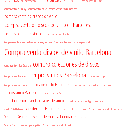
anuncios
colección discos de vinilo
blu-ray barcelona
compra venta Blu-Ray
compra venta de Blu-ray
compra venta de CDs
compra venta de Cds Barcelona
compra venta de discos de vinilo
Compra venta de discos de vinilo en Barcelona
compra venta de vinilos
Compra venta de vinilos de Jazz
Compra venta de vinilos de Música italiana y francesa
Compra venta de vinilos de Pop español
Compra venta discos de vinilo Barcelona
compro colecciones de discos
compra venta vinilos Badalona
compro vinilos Barcelona
Compro vinilos Badalona
Compro vinilos Lps
discos de vinilo Barcelona
Compro vinilos sta coloma
discos de vinilo segunda mano Barcelona
discos vinilo Barcelona
Santa Coloma de Gramenet
Tienda compra-venta discos de vinilo
Tipos de vinilos según el género musical
Vender CDs Barcelona
vender CDs Badalona
vender CDs Santa coloma
Vender Discos de vinilo de jazz-rock
Vender Discos de vinilo de música latinoamericana
Vender Discos de vinilo de pop español
Vender Discos de vinilo de rock