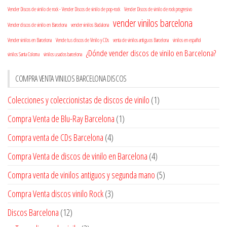
Vender Discos de vinilo de rock - Vender Discos de vinilo de pop-rock
Vender Discos de vinilo de rock progresivo
vender vinilos barcelona
Vender discos de vinilo en Barcelona
vender vinilos Badalona
Vender vinilos en Barcelona
Vende tus discos de Vinilo y CDs
venta de vinilos antiguos Barcelona
vinilos en español
¿Dónde vender discos de vinilo en Barcelona?
vinilos Santa Coloma
vinilos usados barcelona
COMPRA VENTA VINILOS BARCELONA DISCOS
Colecciones y coleccionistas de discos de vinilo
(1)
Compra Venta de Blu-Ray Barcelona
(1)
Compra venta de CDs Barcelona
(4)
Compra Venta de discos de vinilo en Barcelona
(4)
Compra venta de vinilos antiguos y segunda mano
(5)
Compra Venta discos vinilo Rock
(3)
Discos Barcelona
(12)