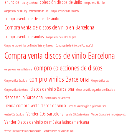
anuncios
colección discos de vinilo
blu-ray barcelona
compra venta Blu-Ray
compra venta de Blu-ray
compra venta de CDs
compra venta de Cds Barcelona
compra venta de discos de vinilo
Compra venta de discos de vinilo en Barcelona
compra venta de vinilos
Compra venta de vinilos de Jazz
Compra venta de vinilos de Música italiana y francesa
Compra venta de vinilos de Pop español
Compra venta discos de vinilo Barcelona
compro colecciones de discos
compra venta vinilos Badalona
compro vinilos Barcelona
Compro vinilos Badalona
Compro vinilos Lps
discos de vinilo Barcelona
Compro vinilos sta coloma
discos de vinilo segunda mano Barcelona
discos vinilo Barcelona
Santa Coloma de Gramenet
Tienda compra-venta discos de vinilo
Tipos de vinilos según el género musical
Vender CDs Barcelona
vender CDs Badalona
vender CDs Santa coloma
Vender Discos de vinilo de jazz-rock
Vender Discos de vinilo de música latinoamericana
Vender Discos de vinilo de pop español
Vender Discos de vinilo de rock