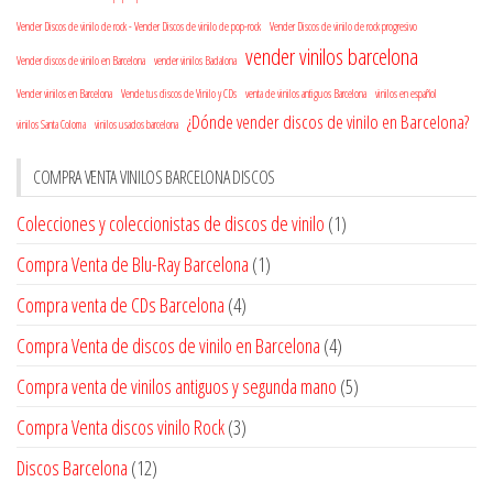
Vender Discos de vinilo de rock - Vender Discos de vinilo de pop-rock
Vender Discos de vinilo de rock progresivo
vender vinilos barcelona
Vender discos de vinilo en Barcelona
vender vinilos Badalona
Vender vinilos en Barcelona
Vende tus discos de Vinilo y CDs
venta de vinilos antiguos Barcelona
vinilos en español
¿Dónde vender discos de vinilo en Barcelona?
vinilos Santa Coloma
vinilos usados barcelona
COMPRA VENTA VINILOS BARCELONA DISCOS
Colecciones y coleccionistas de discos de vinilo
(1)
Compra Venta de Blu-Ray Barcelona
(1)
Compra venta de CDs Barcelona
(4)
Compra Venta de discos de vinilo en Barcelona
(4)
Compra venta de vinilos antiguos y segunda mano
(5)
Compra Venta discos vinilo Rock
(3)
Discos Barcelona
(12)