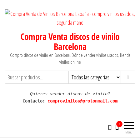
Saltar
al
contenido
Compra Venta discos de vinilo
Barcelona
Compro discos de vinilo en Barcelona, Dónde vender vinilos usados, Tienda
vinilos online
Quieres vender discos de vinilo?
Contacto: 
comprovinilos@protonmail.com
0
Menú