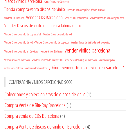
discos vinilo Barcelona
Santa Coloma de Gramenet
Tienda compra-venta discos de vinilo
Tipos de vinilos según el género musical
Vender CDs Barcelona
vender CDs Badalona
vender CDs Santa coloma
Vender Discos de vinilo de jazz-rock
Vender Discos de vinilo de música latinoamericana
Vender Discos de vinilo de pop español
Vender Discos de vinilo de rock
Vender Discos de vinilo de rock - Vender Discos de vinilo de pop-rock
Vender Discos de vinilo de rock progresivo
vender vinilos barcelona
Vender discos de vinilo en Barcelona
vender vinilos Badalona
Vender vinilos en Barcelona
Vende tus discos de Vinilo y CDs
venta de vinilos antiguos Barcelona
vinilos en español
¿Dónde vender discos de vinilo en Barcelona?
vinilos Santa Coloma
vinilos usados barcelona
COMPRA VENTA VINILOS BARCELONA DISCOS
Colecciones y coleccionistas de discos de vinilo
(1)
Compra Venta de Blu-Ray Barcelona
(1)
Compra venta de CDs Barcelona
(4)
Compra Venta de discos de vinilo en Barcelona
(4)