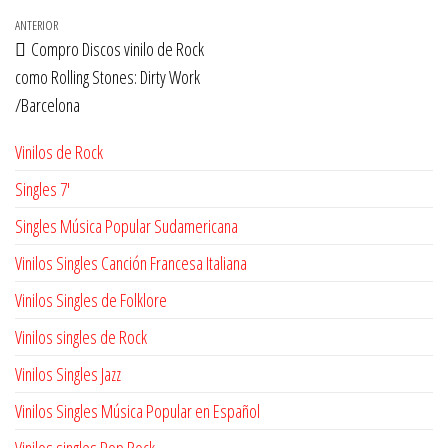
Navegación
Entrada
ANTERIOR
Compro Discos vinilo de Rock
de
anterior
como Rolling Stones: Dirty Work
entradas
/Barcelona
Vinilos de Rock
Singles 7'
Singles Música Popular Sudamericana
Vinilos Singles Canción Francesa Italiana
Vinilos Singles de Folklore
Vinilos singles de Rock
Vinilos Singles Jazz
Vinilos Singles Música Popular en Español
Vinilos singles Pop Rock