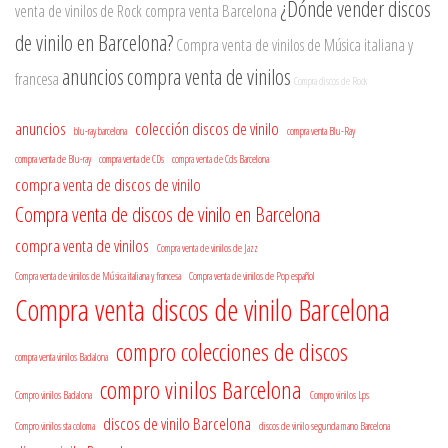
¿Dónde vender discos
venta de vinilos de Rock
compra venta Barcelona
de vinilo en Barcelona?
Compra venta de vinilos de Música italiana y
anuncios
compra venta de vinilos
francesa
Compra discos de Rock
anuncios
colección discos de vinilo
blu-ray barcelona
compra venta Blu-Ray
compra venta de Blu-ray
compra venta de CDs
compra venta de Cds Barcelona
compra venta de discos de vinilo
Compra venta de discos de vinilo en Barcelona
compra venta de vinilos
Compra venta de vinilos de Jazz
Compra venta de vinilos de Música italiana y francesa
Compra venta de vinilos de Pop español
Compra venta discos de vinilo Barcelona
compro colecciones de discos
compra venta vinilos Badalona
compro vinilos Barcelona
Compro vinilos Badalona
Compro vinilos Lps
discos de vinilo Barcelona
Compro vinilos sta coloma
discos de vinilo segunda mano Barcelona