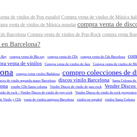
enta de vinilos de Pop español
Compra venta de vinilos de Música ital
compra venta de disco
pra venta de vinilos de Música popular
Cds Barcelona
Compra venta de vinilos de Pop-Rock
compra venta Bar
o en Barcelona?
comp
u-Ray
compra venta de Blu-ray
compra venta de CDs
compra venta de Cds Barcelona
ra venta de vinilos
Compra venta de vinilos de Jazz
Compra venta de vinilos de Mús
lona
compro colecciones de d
compra venta vinilos Badalona
discos vinilo Barcelona
iscos de vinilo segunda mano Barcelona
Santa Coloma de
lona
Vender Discos 
vender CDs Santa coloma
Vender Discos de vinilo de jazz-rock
nilo de rock - Vender Discos de vinilo de pop-rock
Vender Discos de vinilo de rock progresivo
de Vinilo y CDs
venta de vinilos antiguos Barcelona
vinilos en español
vinilos Santa Coloma