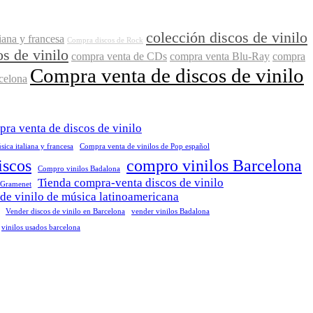
colección discos de vinilo
iana y francesa
Compra discos de Rock
s de vinilo
compra venta de CDs
compra venta Blu-Ray
compra
Compra venta de discos de vinilo
celona
ra venta de discos de vinilo
ica italiana y francesa
Compra venta de vinilos de Pop español
iscos
compro vinilos Barcelona
Compro vinilos Badalona
Tienda compra-venta discos de vinilo
 Gramenet
de vinilo de música latinoamericana
Vender discos de vinilo en Barcelona
vender vinilos Badalona
vinilos usados barcelona