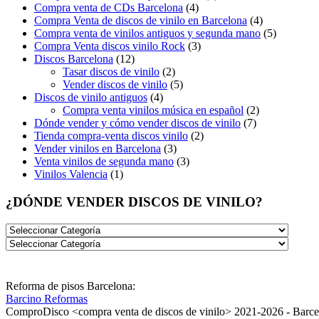
Compra venta de CDs Barcelona
(4)
Compra Venta de discos de vinilo en Barcelona
(4)
Compra venta de vinilos antiguos y segunda mano
(5)
Compra Venta discos vinilo Rock
(3)
Discos Barcelona
(12)
Tasar discos de vinilo
(2)
Vender discos de vinilo
(5)
Discos de vinilo antiguos
(4)
Compra venta vinilos música en español
(2)
Dónde vender y cómo vender discos de vinilo
(7)
Tienda compra-venta discos vinilo
(2)
Vender vinilos en Barcelona
(3)
Venta vinilos de segunda mano
(3)
Vinilos Valencia
(1)
¿DÓNDE VENDER DISCOS DE VINILO?
Reforma de pisos Barcelona:
Barcino Reformas
ComproDisco <compra venta de discos de vinilo> 2021-2026 - Barc