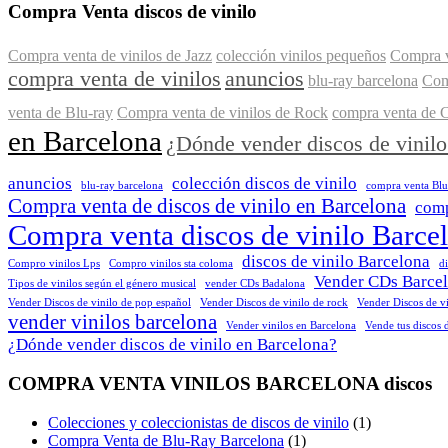
Compra Venta discos de vinilo
Compra venta de vinilos de Jazz
colección vinilos pequeños
Compra v
compra venta de vinilos
anuncios
blu-ray barcelona
Com
venta de Blu-ray
Compra venta de vinilos de Rock
compra venta de 
en Barcelona
¿Dónde vender discos de vinil
anuncios
colección discos de vinilo
blu-ray barcelona
compra venta Bl
Compra venta de discos de vinilo en Barcelona
comp
Compra venta discos de vinilo Barce
discos de vinilo Barcelona
Compro vinilos Lps
Compro vinilos sta coloma
d
Vender CDs Barce
Tipos de vinilos según el género musical
vender CDs Badalona
Vender Discos de vinilo de pop español
Vender Discos de vinilo de rock
Vender Discos de vi
vender vinilos barcelona
Vender vinilos en Barcelona
Vende tus discos 
¿Dónde vender discos de vinilo en Barcelona?
COMPRA VENTA VINILOS BARCELONA discos
Colecciones y coleccionistas de discos de vinilo
(1)
Compra Venta de Blu-Ray Barcelona
(1)