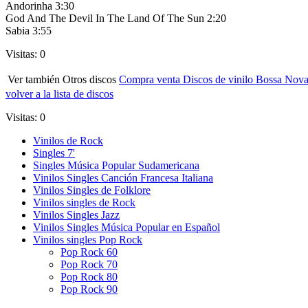
Andorinha 3:30
God And The Devil In The Land Of The Sun 2:20
Sabia 3:55
Visitas: 0
Ver también Otros discos
Compra venta Discos de vinilo Bossa Nov
volver a la lista de discos
Visitas: 0
Vinilos de Rock
Singles 7'
Singles Música Popular Sudamericana
Vinilos Singles Canción Francesa Italiana
Vinilos Singles de Folklore
Vinilos singles de Rock
Vinilos Singles Jazz
Vinilos Singles Música Popular en Español
Vinilos singles Pop Rock
Pop Rock 60
Pop Rock 70
Pop Rock 80
Pop Rock 90