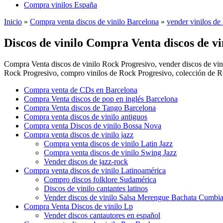
Compra vinilos España
Inicio
»
Compra venta discos de vinilo Barcelona
»
vender vinilos de
Discos de vinilo Compra Venta discos de v
Compra Venta discos de vinilo Rock Progresivo, vender discos de vini
Rock Progresivo, compro vinilos de Rock Progresivo, colección de 
Compra venta de CDs en Barcelona
Compra Venta discos de pop en inglés Barcelona
Compra Venta discos de Tango Barcelona
Compra venta discos de vinilo antiguos
Compra venta Discos de vinilo Bossa Nova
Compra venta discos de vinilo jazz
Compra venta discos de vinilo Latin Jazz
Compra venta discos de vinilo Swing Jazz
Vender discos de jazz-rock
Compra venta discos de vinilo Latinoamérica
Compro discos folklore Sudamérica
Discos de vinilo cantantes latinos
Vender discos de vinilo Salsa Merengue Bachata Cumbi
Compra Venta Discos de vinilo Lp
Vender discos cantautores en español