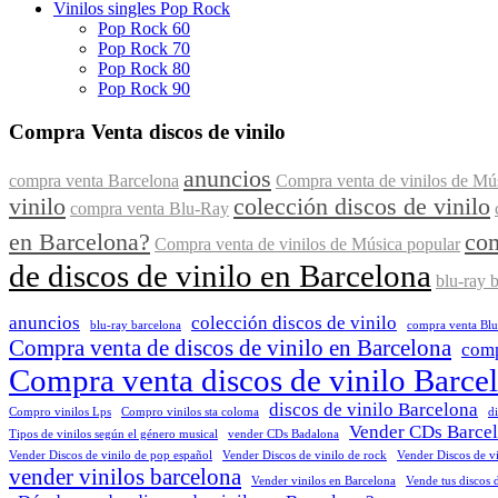
Vinilos singles Pop Rock
Pop Rock 60
Pop Rock 70
Pop Rock 80
Pop Rock 90
Compra Venta discos de vinilo
anuncios
compra venta Barcelona
Compra venta de vinilos de Músi
vinilo
colección discos de vinilo
compra venta Blu-Ray
en Barcelona?
com
Compra venta de vinilos de Música popular
de discos de vinilo en Barcelona
blu-ray 
anuncios
colección discos de vinilo
blu-ray barcelona
compra venta Bl
Compra venta de discos de vinilo en Barcelona
comp
Compra venta discos de vinilo Barce
discos de vinilo Barcelona
Compro vinilos Lps
Compro vinilos sta coloma
d
Vender CDs Barce
Tipos de vinilos según el género musical
vender CDs Badalona
Vender Discos de vinilo de pop español
Vender Discos de vinilo de rock
Vender Discos de vi
vender vinilos barcelona
Vender vinilos en Barcelona
Vende tus discos 