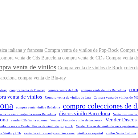
ca italiana y francesa
Compra venta de vinilos de Pop-Rock
Compra v
compra venta de Cds Barcelona
compra venta de CDs
Compra venta de
pra venta de vinilos
Compra venta de vinilos de Rock
colecci
barcelona
compra venta de Blu-ray
comp
u-Ray
compra venta de Blu-ray
compra venta de CDs
compra venta de Cds Barcelona
ra venta de vinilos
Compra venta de vinilos de Jazz
Compra venta de vinilos de Mús
lona
compro colecciones de d
compra venta vinilos Badalona
discos vinilo Barcelona
iscos de vinilo segunda mano Barcelona
Santa Coloma de
lona
Vender Discos 
vender CDs Santa coloma
Vender Discos de vinilo de jazz-rock
nilo de rock - Vender Discos de vinilo de pop-rock
Vender Discos de vinilo de rock progresivo
de Vinilo y CDs
venta de vinilos antiguos Barcelona
vinilos en español
vinilos Santa Coloma