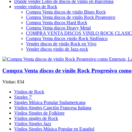
Dónde vender Lotes de discos de vinilo en Barcelona
vender vinilos de Rock
Compra Venta discos de vinilo Blues Rock
Compra Venta discos de vinilo Rock Progresivo
Compra Venta discos Hard Rock
Compra Venta discos Heavy Metal
COMPRA VENTA DISCOS VINILO ROCK CLASI
Compra Venta discos vinilo Rock Sinfónico
Vender discos de vinilo Rock en Vivo
Vender discos vinilo de Jazz-rock
Compra Venta discos de vinilo Rock Progresivo com
Visitas: 834
Vinilos de Rock
Singles 7'
Singles Música Popular Sudamericana
Vinilos Singles Canción Francesa Italiana
Vinilos Singles de Folklore
Vinilos singles de Rock
Vinilos Singles Jazz
Vinilos Singles Música Popular en Español