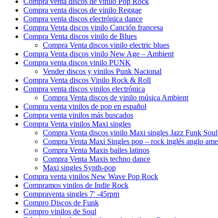
Compra venta discos de vinilo Pop Rock
Compra venta discos de vinilo Reggae
Compra venta discos electrónica dance
Compra Venta discos vinilo Canción francesa
Compra Venta discos vinilo de Blues
Compra Venta discos vinilo electric blues
Compra Venta discos vinilo New Age – Ambient
Compra venta discos vinilo PUNK
Vender discos y vinilos Punk Nacional
Compra Venta discos Vinilo Rock & Roll
Compra venta discos vinilos electrónica
Compra Venta discos de vinilo música Ambient
Compra venta vinilos de pop en español
Compra venta vinilos más buscados
Compra Venta vinilos Maxi singles
Compra Venta discos vinilo Maxi singles Jazz Funk Soul
Compra Venta Maxi Singles pop – rock inglés anglo ame
Compra Venta Maxis bailes latinos
Compra Venta Maxis techno dance
Maxi singles Synth-pop
Compra venta vinilos New Wave Pop Rock
Compramos vinilos de Indie Rock
Compraventa singles 7' -45rpm
Compro Discos de Funk
Compro vinilos de Soul