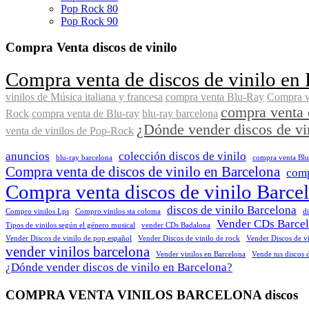
Pop Rock 80
Pop Rock 90
Compra Venta discos de vinilo
Compra venta de discos de vinilo en
vinilos de Música italiana y francesa
compra venta Blu-Ray
Compra ve
compra venta 
Rock
compra venta de Blu-ray
blu-ray barcelona
¿Dónde vender discos de vi
venta de vinilos de Pop-Rock
anuncios
colección discos de vinilo
blu-ray barcelona
compra venta Bl
Compra venta de discos de vinilo en Barcelona
comp
Compra venta discos de vinilo Barce
discos de vinilo Barcelona
Compro vinilos Lps
Compro vinilos sta coloma
d
Vender CDs Barce
Tipos de vinilos según el género musical
vender CDs Badalona
Vender Discos de vinilo de pop español
Vender Discos de vinilo de rock
Vender Discos de vi
vender vinilos barcelona
Vender vinilos en Barcelona
Vende tus discos 
¿Dónde vender discos de vinilo en Barcelona?
COMPRA VENTA VINILOS BARCELONA discos