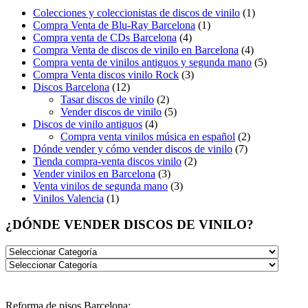
Colecciones y coleccionistas de discos de vinilo
(1)
Compra Venta de Blu-Ray Barcelona
(1)
Compra venta de CDs Barcelona
(4)
Compra Venta de discos de vinilo en Barcelona
(4)
Compra venta de vinilos antiguos y segunda mano
(5)
Compra Venta discos vinilo Rock
(3)
Discos Barcelona
(12)
Tasar discos de vinilo
(2)
Vender discos de vinilo
(5)
Discos de vinilo antiguos
(4)
Compra venta vinilos música en español
(2)
Dónde vender y cómo vender discos de vinilo
(7)
Tienda compra-venta discos vinilo
(2)
Vender vinilos en Barcelona
(3)
Venta vinilos de segunda mano
(3)
Vinilos Valencia
(1)
¿DÓNDE VENDER DISCOS DE VINILO?
Reforma de pisos Barcelona: