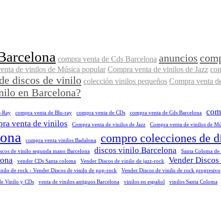
 Barcelona
anuncios
comp
compra venta de Cds Barcelona
nta de vinilos de Música popular
Compra venta de vinilos de Jazz
com
de discos de vinilo
colección vinilos pequeños
Compra venta de
nilo en Barcelona?
comp
u-Ray
compra venta de Blu-ray
compra venta de CDs
compra venta de Cds Barcelona
ra venta de vinilos
Compra venta de vinilos de Jazz
Compra venta de vinilos de Mús
lona
compro colecciones de d
compra venta vinilos Badalona
discos vinilo Barcelona
iscos de vinilo segunda mano Barcelona
Santa Coloma de
lona
Vender Discos 
vender CDs Santa coloma
Vender Discos de vinilo de jazz-rock
nilo de rock - Vender Discos de vinilo de pop-rock
Vender Discos de vinilo de rock progresivo
de Vinilo y CDs
venta de vinilos antiguos Barcelona
vinilos en español
vinilos Santa Coloma