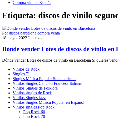
Compra vinilos España
Etiqueta:
discos de vinilo segu
Por
discos barcelona compra venta
18 mayo, 2022
Inactivo
Dónde vender Lotes de discos de vinilo en
Dónde vender Lotes de discos de vinilo en Barcelona Si quieres vend
Vinilos de Rock
Singles 7'
Singles Música Popular Sudamericana
Vinilos Singles Canción Francesa Italiana
Vinilos Singles de Folklore
Vinilos singles de Rock
Vinilos Singles Jazz
Vinilos Singles Música Popular en Español
Vinilos singles Pop Rock
Pop Rock 60
Pop Rock 70