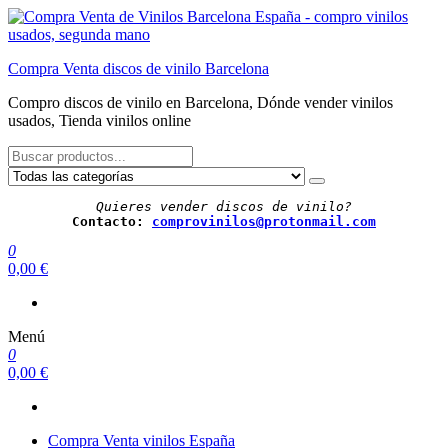
Saltar
al
contenido
Compra Venta discos de vinilo Barcelona
Compro discos de vinilo en Barcelona, Dónde vender vinilos
usados, Tienda vinilos online
Quieres vender discos de vinilo?
Contacto: 
comprovinilos@protonmail.com
0
0,00 €
Menú
0
0,00 €
Compra Venta vinilos España