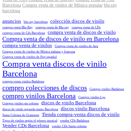
Barcelona
Compra venta de vinilos de Música popular
blu-ray
barcelona
anuncios
colección discos de vinilo
blu-ray barcelona
compra venta Blu-Ray
compra venta de Blu-ray
compra venta de CDs
compra venta de discos de vinilo
compra venta de Cds Barcelona
Compra venta de discos de vinilo en Barcelona
compra venta de vinilos
Compra venta de vinilos de Jazz
Compra venta de vinilos de Música italiana y francesa
Compra venta de vinilos de Pop español
Compra venta discos de vinilo
Barcelona
compra venta vinilos Badalona
compro colecciones de discos
Compro vinilos Badalona
compro vinilos Barcelona
Compro vinilos Lps
discos de vinilo Barcelona
Compro vinilos sta coloma
discos vinilo Barcelona
discos de vinilo segunda mano Barcelona
Tienda compra-venta discos de vinilo
Santa Coloma de Gramenet
Tipos de vinilos según el género musical
vender CDs Badalona
Vender CDs Barcelona
vender CDs Santa coloma