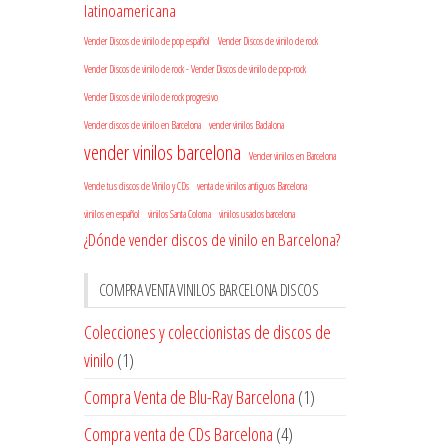
latinoamericana
Vender Discos de vinilo de pop español
Vender Discos de vinilo de rock
Vender Discos de vinilo de rock - Vender Discos de vinilo de pop-rock
Vender Discos de vinilo de rock progresivo
Vender discos de vinilo en Barcelona
vender vinilos Badalona
vender vinilos barcelona
Vender vinilos en Barcelona
Vende tus discos de Vinilo y CDs
venta de vinilos antiguos Barcelona
vinilos en español
vinilos Santa Coloma
vinilos usados barcelona
¿Dónde vender discos de vinilo en Barcelona?
COMPRA VENTA VINILOS BARCELONA DISCOS
Colecciones y coleccionistas de discos de
vinilo
(1)
Compra Venta de Blu-Ray Barcelona
(1)
Compra venta de CDs Barcelona
(4)