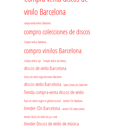
vinilo Barcelona
compra venta vinilos Badalona
compro colecciones de discos
Compro vinilos Badalona
compro vinilos Barcelona
Compro vinilos Lps
Compro vinilos sta coloma
discos de vinilo Barcelona
discos de vinilo segunda mano Barcelona
discos vinilo Barcelona
Santa Coloma de Gramenet
Tienda compra-venta discos de vinilo
Tipos de vinilos según el género musical
vender CDs Badalona
Vender CDs Barcelona
vender CDs Santa coloma
Vender Discos de vinilo de jazz-rock
Vender Discos de vinilo de música