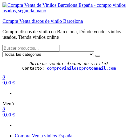
Saltar
al
contenido
Compra Venta discos de vinilo Barcelona
Compro discos de vinilo en Barcelona, Dónde vender vinilos
usados, Tienda vinilos online
Quieres vender discos de vinilo?
Contacto: 
comprovinilos@protonmail.com
0
0,00 €
Menú
0
0,00 €
Compra Venta vinilos España