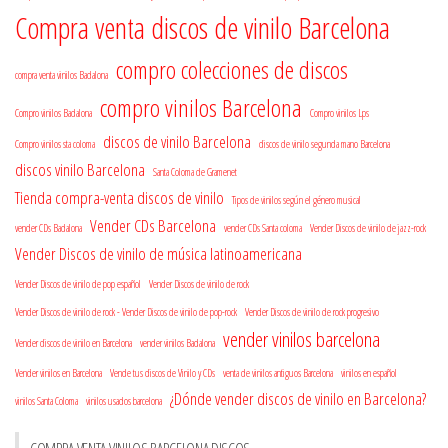
Compra venta discos de vinilo Barcelona
compro colecciones de discos
compra venta vinilos Badalona
compro vinilos Barcelona
Compro vinilos Badalona
Compro vinilos Lps
discos de vinilo Barcelona
Compro vinilos sta coloma
discos de vinilo segunda mano Barcelona
discos vinilo Barcelona
Santa Coloma de Gramenet
Tienda compra-venta discos de vinilo
Tipos de vinilos según el género musical
Vender CDs Barcelona
vender CDs Badalona
vender CDs Santa coloma
Vender Discos de vinilo de jazz-rock
Vender Discos de vinilo de música latinoamericana
Vender Discos de vinilo de pop español
Vender Discos de vinilo de rock
Vender Discos de vinilo de rock - Vender Discos de vinilo de pop-rock
Vender Discos de vinilo de rock progresivo
vender vinilos barcelona
Vender discos de vinilo en Barcelona
vender vinilos Badalona
Vender vinilos en Barcelona
Vende tus discos de Vinilo y CDs
venta de vinilos antiguos Barcelona
vinilos en español
¿Dónde vender discos de vinilo en Barcelona?
vinilos Santa Coloma
vinilos usados barcelona