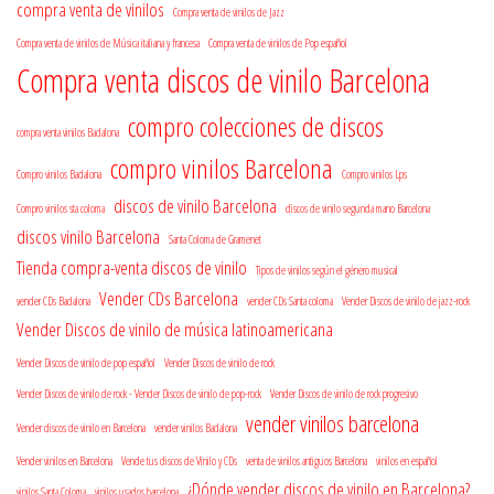
compra venta de vinilos
Compra venta de vinilos de Jazz
Compra venta de vinilos de Música italiana y francesa
Compra venta de vinilos de Pop español
Compra venta discos de vinilo Barcelona
compro colecciones de discos
compra venta vinilos Badalona
compro vinilos Barcelona
Compro vinilos Badalona
Compro vinilos Lps
discos de vinilo Barcelona
Compro vinilos sta coloma
discos de vinilo segunda mano Barcelona
discos vinilo Barcelona
Santa Coloma de Gramenet
Tienda compra-venta discos de vinilo
Tipos de vinilos según el género musical
Vender CDs Barcelona
vender CDs Badalona
vender CDs Santa coloma
Vender Discos de vinilo de jazz-rock
Vender Discos de vinilo de música latinoamericana
Vender Discos de vinilo de pop español
Vender Discos de vinilo de rock
Vender Discos de vinilo de rock - Vender Discos de vinilo de pop-rock
Vender Discos de vinilo de rock progresivo
vender vinilos barcelona
Vender discos de vinilo en Barcelona
vender vinilos Badalona
Vender vinilos en Barcelona
Vende tus discos de Vinilo y CDs
venta de vinilos antiguos Barcelona
vinilos en español
¿Dónde vender discos de vinilo en Barcelona?
vinilos Santa Coloma
vinilos usados barcelona