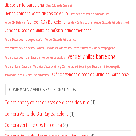
discos vinilo Barcelona
Santa Coloma de Gramenet
Tienda compra-venta discos de vinilo
Tipos de vinilos según el género musical
Vender CDs Barcelona
vender CDs Badalona
vender CDs Santa coloma
Vender Discos de vinilo de jazz-rock
Vender Discos de vinilo de música latinoamericana
Vender Discos de vinilo de pop español
Vender Discos de vinilo de rock
Vender Discos de vinilo de rock - Vender Discos de vinilo de pop-rock
Vender Discos de vinilo de rock progresivo
vender vinilos barcelona
Vender discos de vinilo en Barcelona
vender vinilos Badalona
Vender vinilos en Barcelona
Vende tus discos de Vinilo y CDs
venta de vinilos antiguos Barcelona
vinilos en español
¿Dónde vender discos de vinilo en Barcelona?
vinilos Santa Coloma
vinilos usados barcelona
COMPRA VENTA VINILOS BARCELONA DISCOS
Colecciones y coleccionistas de discos de vinilo
(1)
Compra Venta de Blu-Ray Barcelona
(1)
Compra venta de CDs Barcelona
(4)
Compra Venta de discos de vinilo en Barcelona
(4)