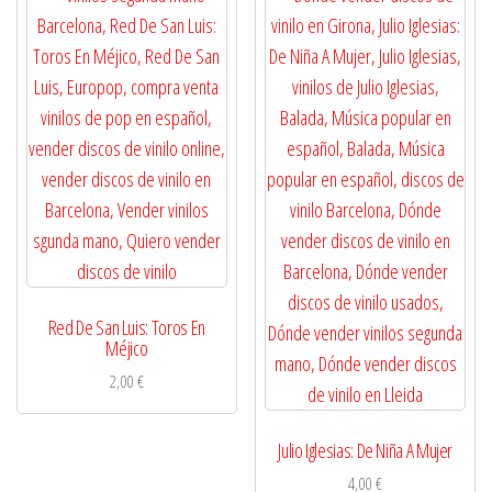
Red De San Luis: Toros En
Méjico
2,00
€
Julio Iglesias: De Niña A Mujer
4,00
€