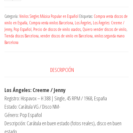
Categoría:
Vinilos Singles Música Popular en Español
Etiquetas:
Compra venta discos de
vinilo en España
,
Compra venta vinilos Barcelona
,
Los Ángeles
,
Los Ángeles: Creeme /
Jenny
,
Pop Español
,
Precio de discos de vinilo usados
,
Quiero vender discos de vinilo
,
Tienda discos Barcelona
,
vender discos de vinilo en Barcelona
,
vinilos segunda mano
Barcelona
DESCRIPCIÓN
Los Ángeles: Creeme / Jenny
Registro: Hispavox – H 388 | Single, 45 RPM / 1968, España
Estado: Carátula VG / Disco NM-
Género: Pop Español
Descripción: Carátula en buen estado (fotos reales), disco en buen
estado.