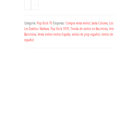
-
+
Categoría:
Pop Rock 70
Etiquetas:
Compra venta vinilos Santa Coloma
,
Los
Los Diablos: Mañana
,
Pop Rock 1970
,
Tienda de vinilos en Barcelona
,
Vend
Barcelona
,
Venta online vinilos España
,
vinilos de pop español
,
vinilos d
español