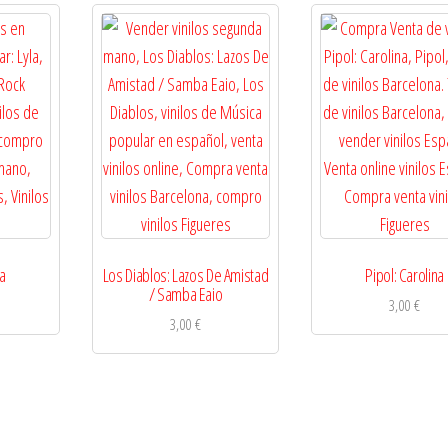
la
Los Diablos: Lazos De Amistad
Pipol: Carolina
/ Samba Eaio
3,00
€
3,00
€