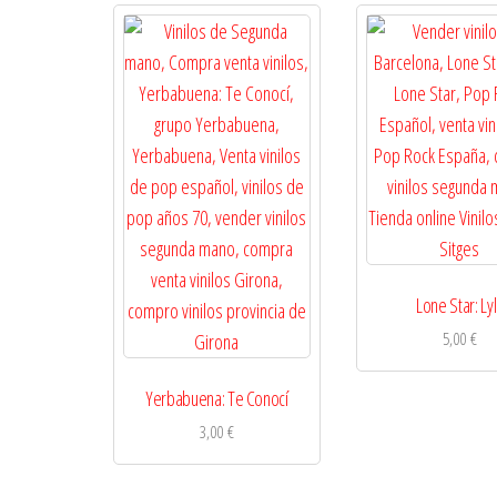
Lone Star: Ly
5,00
€
Yerbabuena: Te Conocí
3,00
€