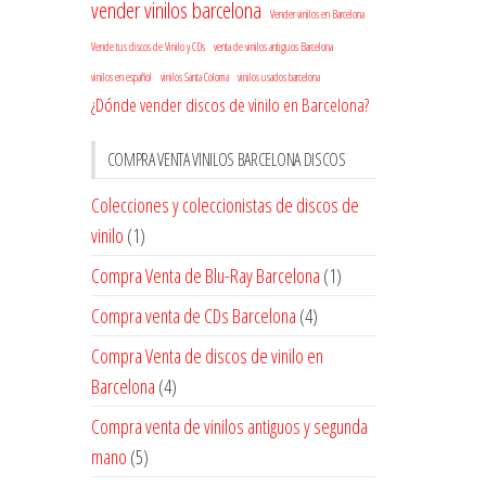
vender vinilos barcelona
Vender vinilos en Barcelona
Vende tus discos de Vinilo y CDs
venta de vinilos antiguos Barcelona
vinilos en español
vinilos Santa Coloma
vinilos usados barcelona
¿Dónde vender discos de vinilo en Barcelona?
COMPRA VENTA VINILOS BARCELONA DISCOS
Colecciones y coleccionistas de discos de
vinilo
(1)
Compra Venta de Blu-Ray Barcelona
(1)
Compra venta de CDs Barcelona
(4)
Compra Venta de discos de vinilo en
Barcelona
(4)
Compra venta de vinilos antiguos y segunda
mano
(5)