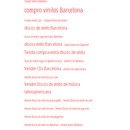
Compro vinilos Badalona
compro vinilos Barcelona
Compro vinilos Lps
Compro vinilos sta coloma
discos de vinilo Barcelona
discos de vinilo segunda mano Barcelona
discos vinilo Barcelona
Santa Coloma de Gramenet
Tienda compra-venta discos de vinilo
Tipos de vinilos según el género musical
vender CDs Badalona
Vender CDs Barcelona
vender CDs Santa coloma
Vender Discos de vinilo de jazz-rock
Vender Discos de vinilo de música
latinoamericana
Vender Discos de vinilo de pop español
Vender Discos de vinilo de rock
Vender Discos de vinilo de rock - Vender Discos de vinilo de pop-rock
Vender Discos de vinilo de rock progresivo
Vender discos de vinilo en Barcelona
vender vinilos Badalona