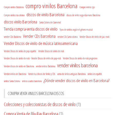
compro vinilos Barcelona
Compro vinilos Badalona
Compro vinilos Lps
discos de vinilo Barcelona
Compro vinilos sta coloma
discos de vinilo segunda mano Barcelona
discos vinilo Barcelona
Santa Coloma de Gramenet
Tienda compra-venta discos de vinilo
Tipos de vinilos según el género musical
Vender CDs Barcelona
vender CDs Badalona
vender CDs Santa coloma
Vender Discos de vinilo de jazz-rock
Vender Discos de vinilo de música latinoamericana
Vender Discos de vinilo de pop español
Vender Discos de vinilo de rock
Vender Discos de vinilo de rock - Vender Discos de vinilo de pop-rock
Vender Discos de vinilo de rock progresivo
vender vinilos barcelona
Vender discos de vinilo en Barcelona
vender vinilos Badalona
Vender vinilos en Barcelona
Vende tus discos de Vinilo y CDs
venta de vinilos antiguos Barcelona
vinilos en español
¿Dónde vender discos de vinilo en Barcelona?
vinilos Santa Coloma
vinilos usados barcelona
COMPRA VENTA VINILOS BARCELONA DISCOS
Colecciones y coleccionistas de discos de vinilo
(1)
Compra Venta de Blu-Ray Barcelona
(1)