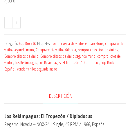
4,00
€
-
+
Categoría:
Pop Rock 60
Etiquetas:
compra venta de vinilos en barcelona
,
compra venta
vinilos segunda mano
,
Compra venta vinilos Valencia
,
compro colección de vinilos
,
Compro discos de vinilo
,
Compro discos de vinilo segunda mano
,
compro lotes de
vinilos
,
Los Relámpagos
,
Los Relámpagos: El Tropezón / Diplodocus
,
Pop Rock
Español
,
vender vinilos segunda mano
DESCRIPCIÓN
Los Relámpagos: El Tropezón / Diplodocus
Registro: Novola – NOX-24 | Single, 45 RPM / 1966, España