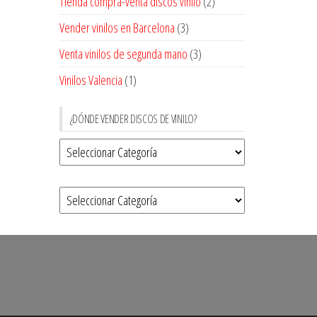
Tienda compra-venta discos vinilo
(2)
Vender vinilos en Barcelona
(3)
Venta vinilos de segunda mano
(3)
Vinilos Valencia
(1)
¿DÓNDE VENDER DISCOS DE VINILO?