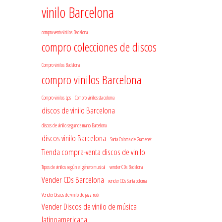
vinilo Barcelona
compra venta vinilos Badalona
compro colecciones de discos
Compro vinilos Badalona
compro vinilos Barcelona
Compro vinilos Lps
Compro vinilos sta coloma
discos de vinilo Barcelona
discos de vinilo segunda mano Barcelona
discos vinilo Barcelona
Santa Coloma de Gramenet
Tienda compra-venta discos de vinilo
Tipos de vinilos según el género musical
vender CDs Badalona
Vender CDs Barcelona
vender CDs Santa coloma
Vender Discos de vinilo de jazz-rock
Vender Discos de vinilo de música
latinoamericana