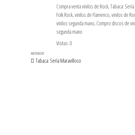
Compra venta vinilos de Rock, Tabaca: Sería 
Folk Rock, vinilos de Flamenco, vinilos de R
vinilos segunda mano, Compro discos de vin
segunda mano
Visitas: 0
Navegación
Entrada
ANTERIOR
Tabaca: Sería Maravilloso
de
anterior
entradas