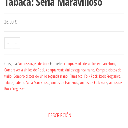
Tabaca: Sería Maravilloso
26,00
€
-
+
Categoría:
Vinilos singles de Rock
Etiquetas:
compra venta de vinilos en barcelona
,
Compra venta vinilos de Rock
,
compra venta vinilos segunda mano
,
Compro discos de
vinilo
,
Compro discos de vinilo segunda mano
,
Flamenco
,
Folk Rock
,
Rock Progtesivo
,
Tabaca
,
Tabaca: Sería Maravilloso
,
vinilos de Flamenco
,
vinilos de Folk Rock
,
vinilos de
Rock Progtesivo
DESCRIPCIÓN