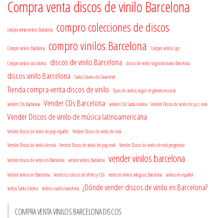
Compra venta discos de vinilo Barcelona
compro colecciones de discos
compra venta vinilos Badalona
compro vinilos Barcelona
Compro vinilos Badalona
Compro vinilos Lps
discos de vinilo Barcelona
Compro vinilos sta coloma
discos de vinilo segunda mano Barcelona
discos vinilo Barcelona
Santa Coloma de Gramenet
Tienda compra-venta discos de vinilo
Tipos de vinilos según el género musical
Vender CDs Barcelona
vender CDs Badalona
vender CDs Santa coloma
Vender Discos de vinilo de jazz-rock
Vender Discos de vinilo de música latinoamericana
Vender Discos de vinilo de pop español
Vender Discos de vinilo de rock
Vender Discos de vinilo de rock - Vender Discos de vinilo de pop-rock
Vender Discos de vinilo de rock progresivo
vender vinilos barcelona
Vender discos de vinilo en Barcelona
vender vinilos Badalona
Vender vinilos en Barcelona
Vende tus discos de Vinilo y CDs
venta de vinilos antiguos Barcelona
vinilos en español
¿Dónde vender discos de vinilo en Barcelona?
vinilos Santa Coloma
vinilos usados barcelona
COMPRA VENTA VINILOS BARCELONA DISCOS