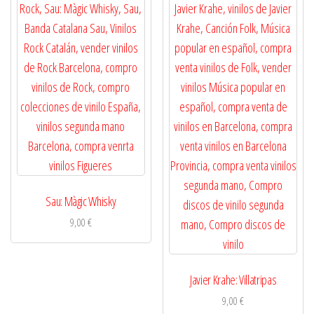
Sau: Màgic Whisky
9,00
€
Javier Krahe: Villatripas
9,00
€