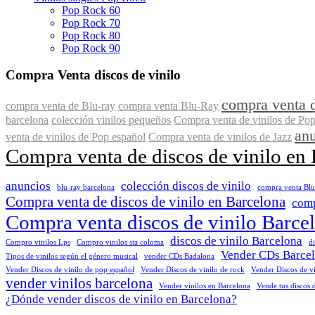
Pop Rock 60
Pop Rock 70
Pop Rock 80
Pop Rock 90
Compra Venta discos de vinilo
compra venta d
compra venta de Blu-ray
compra venta Blu-Ray
barcelona
colección vinilos pequeños
Compra venta de vinilos de Po
an
venta de vinilos de Pop español
Compra venta de vinilos de Jazz
Compra venta de discos de vinilo en
anuncios
colección discos de vinilo
blu-ray barcelona
compra venta Bl
Compra venta de discos de vinilo en Barcelona
comp
Compra venta discos de vinilo Barce
discos de vinilo Barcelona
Compro vinilos Lps
Compro vinilos sta coloma
d
Vender CDs Barce
Tipos de vinilos según el género musical
vender CDs Badalona
Vender Discos de vinilo de pop español
Vender Discos de vinilo de rock
Vender Discos de vi
vender vinilos barcelona
Vender vinilos en Barcelona
Vende tus discos 
¿Dónde vender discos de vinilo en Barcelona?