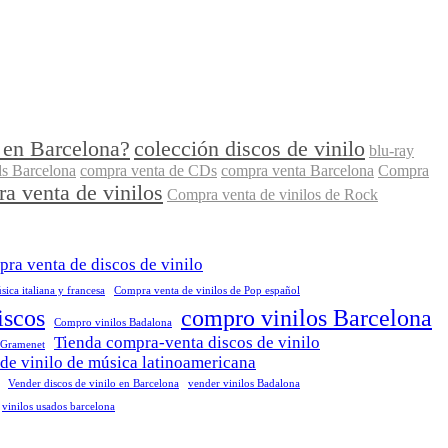
 en Barcelona?
colección discos de vinilo
blu-ray
s Barcelona
compra venta de CDs
compra venta Barcelona
Compra
a venta de vinilos
Compra venta de vinilos de Rock
ra venta de discos de vinilo
ica italiana y francesa
Compra venta de vinilos de Pop español
iscos
compro vinilos Barcelona
Compro vinilos Badalona
Tienda compra-venta discos de vinilo
 Gramenet
de vinilo de música latinoamericana
Vender discos de vinilo en Barcelona
vender vinilos Badalona
vinilos usados barcelona