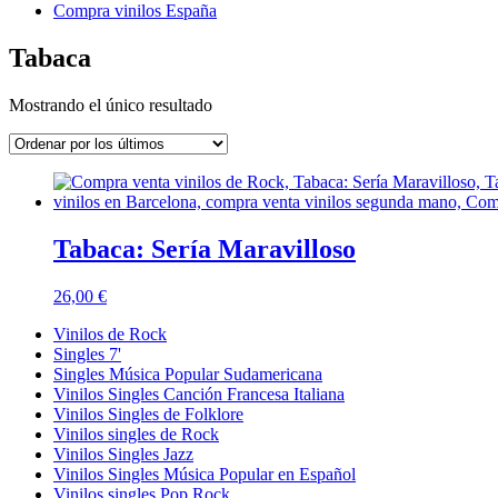
Compra vinilos España
Tabaca
Mostrando el único resultado
Tabaca: Sería Maravilloso
26,00
€
Vinilos de Rock
Singles 7'
Singles Música Popular Sudamericana
Vinilos Singles Canción Francesa Italiana
Vinilos Singles de Folklore
Vinilos singles de Rock
Vinilos Singles Jazz
Vinilos Singles Música Popular en Español
Vinilos singles Pop Rock