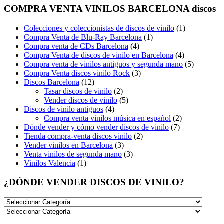
COMPRA VENTA VINILOS BARCELONA discos
Colecciones y coleccionistas de discos de vinilo
(1)
Compra Venta de Blu-Ray Barcelona
(1)
Compra venta de CDs Barcelona
(4)
Compra Venta de discos de vinilo en Barcelona
(4)
Compra venta de vinilos antiguos y segunda mano
(5)
Compra Venta discos vinilo Rock
(3)
Discos Barcelona
(12)
Tasar discos de vinilo
(2)
Vender discos de vinilo
(5)
Discos de vinilo antiguos
(4)
Compra venta vinilos música en español
(2)
Dónde vender y cómo vender discos de vinilo
(7)
Tienda compra-venta discos vinilo
(2)
Vender vinilos en Barcelona
(3)
Venta vinilos de segunda mano
(3)
Vinilos Valencia
(1)
¿DÓNDE VENDER DISCOS DE VINILO?