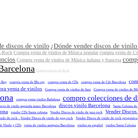
e discos de vinilo
¿Dónde vender discos de vinilo
p-Rock
Compra venta de vinilos de Música popular
compra venta de Cd
uncios
compr
Compra venta de vinilos de Música italiana y francesa
 Barcelona
Compra discos de Rock
comp
u-Ray
compra venta de Blu-ray
compra venta de CDs
compra venta de Cds Barcelona
ra venta de vinilos
Compra venta de vinilos de Jazz
Compra venta de vinilos de Mús
lona
compro colecciones de d
compra venta vinilos Badalona
discos vinilo Barcelona
iscos de vinilo segunda mano Barcelona
Santa Coloma de
lona
Vender Discos 
vender CDs Santa coloma
Vender Discos de vinilo de jazz-rock
nilo de rock - Vender Discos de vinilo de pop-rock
Vender Discos de vinilo de rock progresivo
de Vinilo y CDs
venta de vinilos antiguos Barcelona
vinilos en español
vinilos Santa Coloma