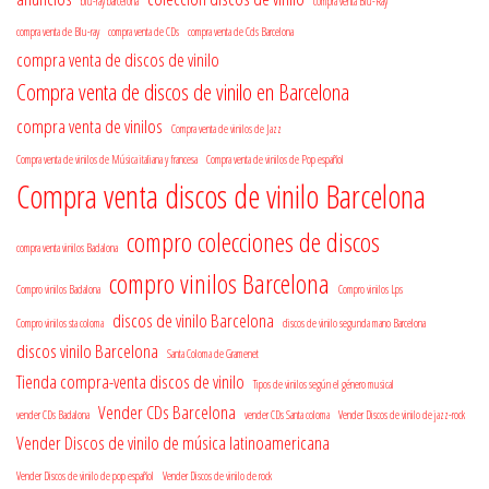
blu-ray barcelona
compra venta Blu-Ray
compra venta de Blu-ray
compra venta de CDs
compra venta de Cds Barcelona
compra venta de discos de vinilo
Compra venta de discos de vinilo en Barcelona
compra venta de vinilos
Compra venta de vinilos de Jazz
Compra venta de vinilos de Música italiana y francesa
Compra venta de vinilos de Pop español
Compra venta discos de vinilo Barcelona
compro colecciones de discos
compra venta vinilos Badalona
compro vinilos Barcelona
Compro vinilos Badalona
Compro vinilos Lps
discos de vinilo Barcelona
Compro vinilos sta coloma
discos de vinilo segunda mano Barcelona
discos vinilo Barcelona
Santa Coloma de Gramenet
Tienda compra-venta discos de vinilo
Tipos de vinilos según el género musical
Vender CDs Barcelona
vender CDs Badalona
vender CDs Santa coloma
Vender Discos de vinilo de jazz-rock
Vender Discos de vinilo de música latinoamericana
Vender Discos de vinilo de pop español
Vender Discos de vinilo de rock