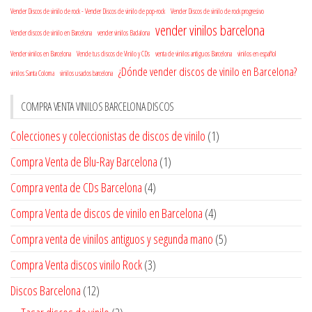
Vender Discos de vinilo de rock - Vender Discos de vinilo de pop-rock
Vender Discos de vinilo de rock progresivo
vender vinilos barcelona
Vender discos de vinilo en Barcelona
vender vinilos Badalona
Vender vinilos en Barcelona
Vende tus discos de Vinilo y CDs
venta de vinilos antiguos Barcelona
vinilos en español
¿Dónde vender discos de vinilo en Barcelona?
vinilos Santa Coloma
vinilos usados barcelona
COMPRA VENTA VINILOS BARCELONA DISCOS
Colecciones y coleccionistas de discos de vinilo
(1)
Compra Venta de Blu-Ray Barcelona
(1)
Compra venta de CDs Barcelona
(4)
Compra Venta de discos de vinilo en Barcelona
(4)
Compra venta de vinilos antiguos y segunda mano
(5)
Compra Venta discos vinilo Rock
(3)
Discos Barcelona
(12)