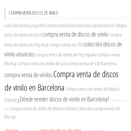
COMPRA VENTA DISCOS DE VINILO
colección vinilos pequeños
compra venta Barcelona
blu-ray barcelona
Compra
compra venta de discos de vinilo
venta de vinilos de Rock
Compra
colección discos de
venta de vinilos de Pop-Rock
compra venta de CDs
vinilo
anuncios
Compra venta de vinilos de Pop español
compra venta
Blu-Ray
Compra venta de vinilos de Jazz
compra venta de Cds Barcelona
Compra venta de discos
compra venta de vinilos
de vinilo en Barcelona
Compra venta de vinilos de Música
¿Dónde vender discos de vinilo en Barcelona?
popular
Compra discos de
Compra venta de vinilos de Música italiana y francesa
compra venta de
Rock
Blu-ray
anuncios
colección discos de vinilo