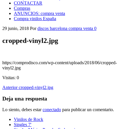
CONTACTAR
Compras
ANUNCIOS: compra venta
Compra vinilos España
29 junio, 2018
Por
discos barcelona compra venta
0
cropped-vinyl2.jpg
https://comprodisco.com/wp-content/uploads/2018/06/cropped-
vinyl2.jpg
Visitas: 0
Navegación
Entrada
Anterior
cropped-vinyl2.jpg
anterior
de
Deja una respuesta
entradas
Lo siento, debes estar
conectado
para publicar un comentario.
Vinilos de Rock
Singles 7'