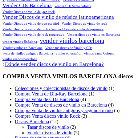
Tipos de vinilos según el género musical
vender CDs Badalona
Vender CDs Barcelona
vender CDs Santa coloma
Vender Discos de vinilo de jazz-rock
Vender Discos de vinilo de música latinoamericana
Vender Discos de vinilo de pop español
Vender Discos de vinilo de rock
Vender Discos de vinilo de rock - Vender Discos de vinilo de pop-rock
Vender Discos de vinilo de rock progresivo
Vender discos de vinilo en Barcelona
vender vinilos barcelona
vender vinilos Badalona
Vender vinilos en Barcelona
Vende tus discos de Vinilo y CDs
venta de vinilos antiguos Barcelona
vinilos en español
vinilos Santa Coloma
vinilos usados barcelona
¿Dónde vender discos de vinilo en Barcelona?
COMPRA VENTA VINILOS BARCELONA discos
Colecciones y coleccionistas de discos de vinilo
(1)
Compra Venta de Blu-Ray Barcelona
(1)
Compra venta de CDs Barcelona
(4)
Compra Venta de discos de vinilo en Barcelona
(4)
Compra venta de vinilos antiguos y segunda mano
(5)
Compra Venta discos vinilo Rock
(3)
Discos Barcelona
(12)
Tasar discos de vinilo
(2)
Vender discos de vinilo
(5)