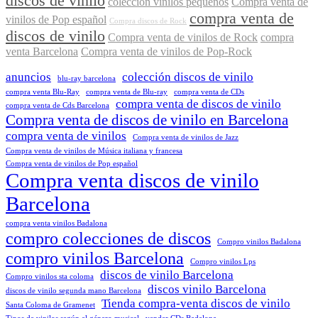
discos de vinilo
colección vinilos pequeños
Compra venta de
compra venta de
vinilos de Pop español
Compra discos de Rock
discos de vinilo
Compra venta de vinilos de Rock
compra
venta Barcelona
Compra venta de vinilos de Pop-Rock
anuncios
colección discos de vinilo
blu-ray barcelona
compra venta Blu-Ray
compra venta de Blu-ray
compra venta de CDs
compra venta de discos de vinilo
compra venta de Cds Barcelona
Compra venta de discos de vinilo en Barcelona
compra venta de vinilos
Compra venta de vinilos de Jazz
Compra venta de vinilos de Música italiana y francesa
Compra venta de vinilos de Pop español
Compra venta discos de vinilo
Barcelona
compra venta vinilos Badalona
compro colecciones de discos
Compro vinilos Badalona
compro vinilos Barcelona
Compro vinilos Lps
discos de vinilo Barcelona
Compro vinilos sta coloma
discos vinilo Barcelona
discos de vinilo segunda mano Barcelona
Tienda compra-venta discos de vinilo
Santa Coloma de Gramenet