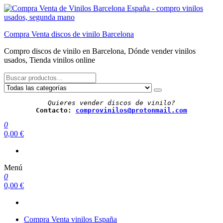
Saltar
al
contenido
Compra Venta discos de vinilo Barcelona
Compro discos de vinilo en Barcelona, Dónde vender vinilos
usados, Tienda vinilos online
Quieres vender discos de vinilo?
Contacto: 
comprovinilos@protonmail.com
0
0,00 €
Menú
0
0,00 €
Compra Venta vinilos España