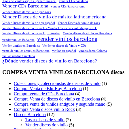
Tipos de vinilos según el género musical
vender CDs Badalona
Vender CDs Barcelona
vender CDs Santa coloma
Vender Discos de vinilo de jazz-rock
Vender Discos de vinilo de música latinoamericana
Vender Discos de vinilo de pop español
Vender Discos de vinilo de rock
Vender Discos de vinilo de rock - Vender Discos de vinilo de pop-rock
Vender Discos de vinilo de rock progresivo
Vender discos de vinilo en Barcelona
vender vinilos barcelona
vender vinilos Badalona
Vender vinilos en Barcelona
Vende tus discos de Vinilo y CDs
venta de vinilos antiguos Barcelona
vinilos en español
vinilos Santa Coloma
vinilos usados barcelona
¿Dónde vender discos de vinilo en Barcelona?
COMPRA VENTA VINILOS BARCELONA discos
Colecciones y coleccionistas de discos de vinilo
(1)
Compra Venta de Blu-Ray Barcelona
(1)
Compra venta de CDs Barcelona
(4)
Compra Venta de discos de vinilo en Barcelona
(4)
Compra venta de vinilos antiguos y segunda mano
(5)
Compra Venta discos vinilo Rock
(3)
Discos Barcelona
(12)
Tasar discos de vinilo
(2)
Vender discos de vinilo
(5)