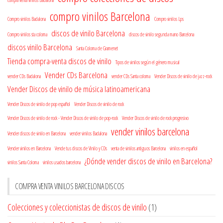
compro vinilos Barcelona
Compro vinilos Badalona
Compro vinilos Lps
discos de vinilo Barcelona
Compro vinilos sta coloma
discos de vinilo segunda mano Barcelona
discos vinilo Barcelona
Santa Coloma de Gramenet
Tienda compra-venta discos de vinilo
Tipos de vinilos según el género musical
Vender CDs Barcelona
vender CDs Badalona
vender CDs Santa coloma
Vender Discos de vinilo de jazz-rock
Vender Discos de vinilo de música latinoamericana
Vender Discos de vinilo de pop español
Vender Discos de vinilo de rock
Vender Discos de vinilo de rock - Vender Discos de vinilo de pop-rock
Vender Discos de vinilo de rock progresivo
vender vinilos barcelona
Vender discos de vinilo en Barcelona
vender vinilos Badalona
Vender vinilos en Barcelona
Vende tus discos de Vinilo y CDs
venta de vinilos antiguos Barcelona
vinilos en español
¿Dónde vender discos de vinilo en Barcelona?
vinilos Santa Coloma
vinilos usados barcelona
COMPRA VENTA VINILOS BARCELONA DISCOS
Colecciones y coleccionistas de discos de vinilo
(1)