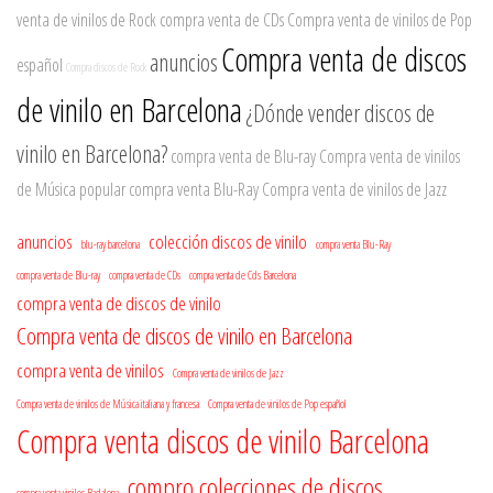
venta de vinilos de Rock
compra venta de CDs
Compra venta de vinilos de Pop
Compra venta de discos
anuncios
español
Compra discos de Rock
de vinilo en Barcelona
¿Dónde vender discos de
vinilo en Barcelona?
compra venta de Blu-ray
Compra venta de vinilos
de Música popular
compra venta Blu-Ray
Compra venta de vinilos de Jazz
anuncios
colección discos de vinilo
blu-ray barcelona
compra venta Blu-Ray
compra venta de Blu-ray
compra venta de CDs
compra venta de Cds Barcelona
compra venta de discos de vinilo
Compra venta de discos de vinilo en Barcelona
compra venta de vinilos
Compra venta de vinilos de Jazz
Compra venta de vinilos de Música italiana y francesa
Compra venta de vinilos de Pop español
Compra venta discos de vinilo Barcelona
compro colecciones de discos
compra venta vinilos Badalona