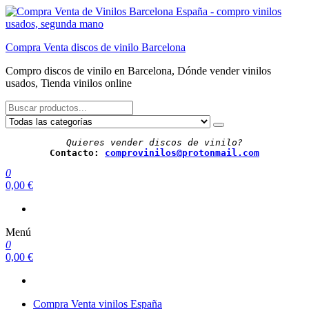
Saltar
al
contenido
Compra Venta discos de vinilo Barcelona
Compro discos de vinilo en Barcelona, Dónde vender vinilos
usados, Tienda vinilos online
Quieres vender discos de vinilo?
Contacto: 
comprovinilos@protonmail.com
0
0,00 €
Menú
0
0,00 €
Compra Venta vinilos España