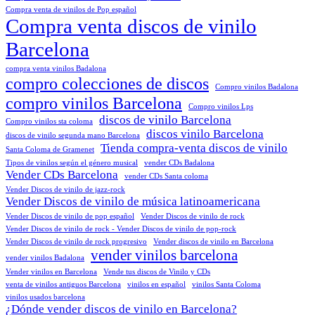
Compra venta de vinilos de Pop español
Compra venta discos de vinilo
Barcelona
compra venta vinilos Badalona
compro colecciones de discos
Compro vinilos Badalona
compro vinilos Barcelona
Compro vinilos Lps
discos de vinilo Barcelona
Compro vinilos sta coloma
discos vinilo Barcelona
discos de vinilo segunda mano Barcelona
Tienda compra-venta discos de vinilo
Santa Coloma de Gramenet
Tipos de vinilos según el género musical
vender CDs Badalona
Vender CDs Barcelona
vender CDs Santa coloma
Vender Discos de vinilo de jazz-rock
Vender Discos de vinilo de música latinoamericana
Vender Discos de vinilo de pop español
Vender Discos de vinilo de rock
Vender Discos de vinilo de rock - Vender Discos de vinilo de pop-rock
Vender Discos de vinilo de rock progresivo
Vender discos de vinilo en Barcelona
vender vinilos barcelona
vender vinilos Badalona
Vender vinilos en Barcelona
Vende tus discos de Vinilo y CDs
venta de vinilos antiguos Barcelona
vinilos en español
vinilos Santa Coloma
vinilos usados barcelona
¿Dónde vender discos de vinilo en Barcelona?