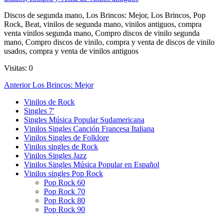
Discos de segunda mano, Los Brincos: Mejor, Los Brincos, Pop
Rock, Beat, vinilos de segunda mano, vinilos antiguos, compra
venta vinilos segunda mano, Compro discos de vinilo segunda
mano, Compro discos de vinilo, compra y venta de discos de vinilo
usados, compra y venta de vinilos antiguos
Visitas: 0
Navegación
Entrada
Anterior
Los Brincos: Mejor
anterior
de
Vinilos de Rock
Singles 7'
entradas
Singles Música Popular Sudamericana
Vinilos Singles Canción Francesa Italiana
Vinilos Singles de Folklore
Vinilos singles de Rock
Vinilos Singles Jazz
Vinilos Singles Música Popular en Español
Vinilos singles Pop Rock
Pop Rock 60
Pop Rock 70
Pop Rock 80
Pop Rock 90