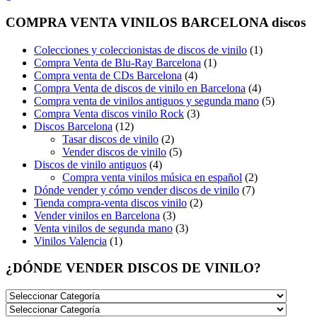
COMPRA VENTA VINILOS BARCELONA discos
Colecciones y coleccionistas de discos de vinilo
(1)
Compra Venta de Blu-Ray Barcelona
(1)
Compra venta de CDs Barcelona
(4)
Compra Venta de discos de vinilo en Barcelona
(4)
Compra venta de vinilos antiguos y segunda mano
(5)
Compra Venta discos vinilo Rock
(3)
Discos Barcelona
(12)
Tasar discos de vinilo
(2)
Vender discos de vinilo
(5)
Discos de vinilo antiguos
(4)
Compra venta vinilos música en español
(2)
Dónde vender y cómo vender discos de vinilo
(7)
Tienda compra-venta discos vinilo
(2)
Vender vinilos en Barcelona
(3)
Venta vinilos de segunda mano
(3)
Vinilos Valencia
(1)
¿DÓNDE VENDER DISCOS DE VINILO?