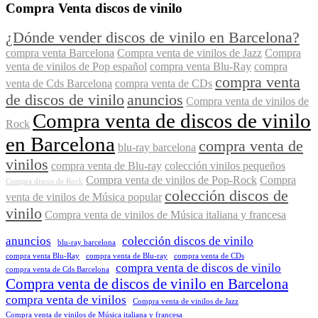
Compra Venta discos de vinilo
¿Dónde vender discos de vinilo en Barcelona?
compra venta Barcelona
Compra venta de vinilos de Jazz
Compra
venta de vinilos de Pop español
compra venta Blu-Ray
compra
compra venta
venta de Cds Barcelona
compra venta de CDs
de discos de vinilo
anuncios
Compra venta de vinilos de
Compra venta de discos de vinilo
Rock
en Barcelona
compra venta de
blu-ray barcelona
vinilos
compra venta de Blu-ray
colección vinilos pequeños
Compra venta de vinilos de Pop-Rock
Compra
Compra discos de Rock
colección discos de
venta de vinilos de Música popular
vinilo
Compra venta de vinilos de Música italiana y francesa
anuncios
colección discos de vinilo
blu-ray barcelona
compra venta Blu-Ray
compra venta de Blu-ray
compra venta de CDs
compra venta de discos de vinilo
compra venta de Cds Barcelona
Compra venta de discos de vinilo en Barcelona
compra venta de vinilos
Compra venta de vinilos de Jazz
Compra venta de vinilos de Música italiana y francesa