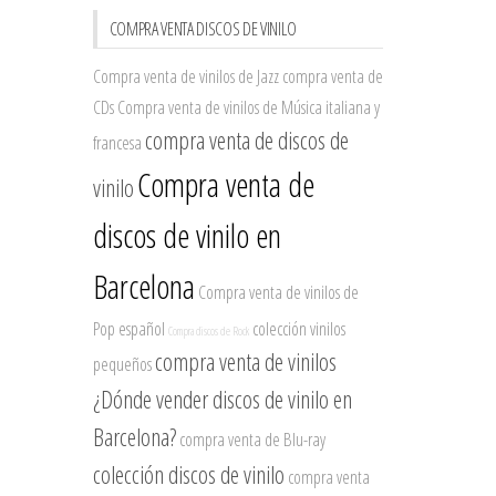
COMPRA VENTA DISCOS DE VINILO
Compra venta de vinilos de Jazz
compra venta de
CDs
Compra venta de vinilos de Música italiana y
compra venta de discos de
francesa
Compra venta de
vinilo
discos de vinilo en
Barcelona
Compra venta de vinilos de
Pop español
colección vinilos
Compra discos de Rock
compra venta de vinilos
pequeños
¿Dónde vender discos de vinilo en
Barcelona?
compra venta de Blu-ray
colección discos de vinilo
compra venta