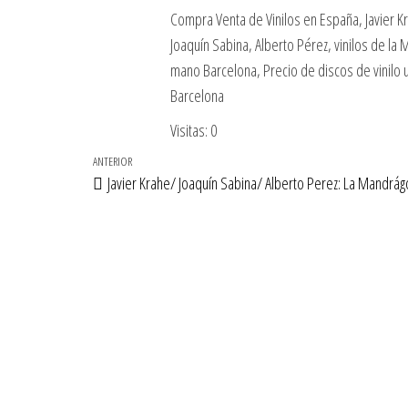
Compra Venta de Vinilos en España, Javier Kr
Joaquín Sabina, Alberto Pérez, vinilos de la
mano Barcelona, Precio de discos de vinilo
Barcelona
Visitas: 0
Navegación
Entrada
ANTERIOR
Javier Krahe/ Joaquín Sabina/ Alberto Perez: La Mandrág
de
anterior
entradas