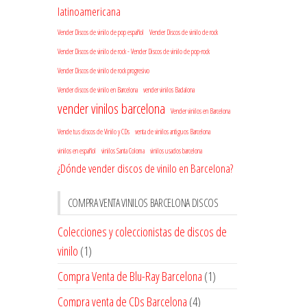
latinoamericana
Vender Discos de vinilo de pop español
Vender Discos de vinilo de rock
Vender Discos de vinilo de rock - Vender Discos de vinilo de pop-rock
Vender Discos de vinilo de rock progresivo
Vender discos de vinilo en Barcelona
vender vinilos Badalona
vender vinilos barcelona
Vender vinilos en Barcelona
Vende tus discos de Vinilo y CDs
venta de vinilos antiguos Barcelona
vinilos en español
vinilos Santa Coloma
vinilos usados barcelona
¿Dónde vender discos de vinilo en Barcelona?
COMPRA VENTA VINILOS BARCELONA DISCOS
Colecciones y coleccionistas de discos de
vinilo
(1)
Compra Venta de Blu-Ray Barcelona
(1)
Compra venta de CDs Barcelona
(4)