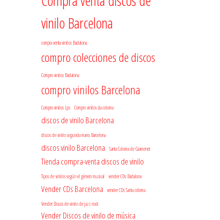
Compra venta discos de
vinilo Barcelona
compra venta vinilos Badalona
compro colecciones de discos
Compro vinilos Badalona
compro vinilos Barcelona
Compro vinilos Lps
Compro vinilos sta coloma
discos de vinilo Barcelona
discos de vinilo segunda mano Barcelona
discos vinilo Barcelona
Santa Coloma de Gramenet
Tienda compra-venta discos de vinilo
Tipos de vinilos según el género musical
vender CDs Badalona
Vender CDs Barcelona
vender CDs Santa coloma
Vender Discos de vinilo de jazz-rock
Vender Discos de vinilo de música