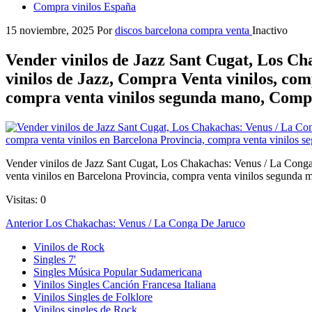
Compra vinilos España
15 noviembre, 2025
Por
discos barcelona compra venta
Inactivo
Vender vinilos de Jazz Sant Cugat, Los C
vinilos de Jazz, Compra Venta vinilos, com
compra venta vinilos segunda mano, Compr
Vender vinilos de Jazz Sant Cugat, Los Chakachas: Venus / La Conga
venta vinilos en Barcelona Provincia, compra venta vinilos segunda
Visitas: 0
Navegación
Entrada
Anterior
Los Chakachas: Venus / La Conga De Jaruco
anterior
de
Vinilos de Rock
Singles 7'
entradas
Singles Música Popular Sudamericana
Vinilos Singles Canción Francesa Italiana
Vinilos Singles de Folklore
Vinilos singles de Rock