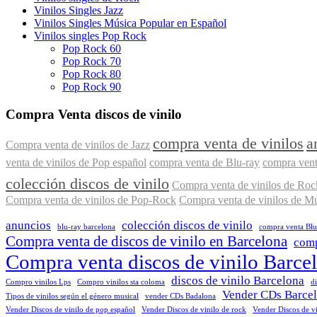
Vinilos Singles Jazz
Vinilos Singles Música Popular en Español
Vinilos singles Pop Rock
Pop Rock 60
Pop Rock 70
Pop Rock 80
Pop Rock 90
Compra Venta discos de vinilo
compra venta de vinilos
a
Compra venta de vinilos de Jazz
venta de vinilos de Pop español
compra venta de Blu-ray
compra ven
colección discos de vinilo
Compra venta de vinilos de Roc
Compra venta de vinilos de Pop-Rock
Compra venta de vinilos de Mús
anuncios
colección discos de vinilo
blu-ray barcelona
compra venta Bl
Compra venta de discos de vinilo en Barcelona
comp
Compra venta discos de vinilo Barce
discos de vinilo Barcelona
Compro vinilos Lps
Compro vinilos sta coloma
d
Vender CDs Barce
Tipos de vinilos según el género musical
vender CDs Badalona
Vender Discos de vinilo de pop español
Vender Discos de vinilo de rock
Vender Discos de vi