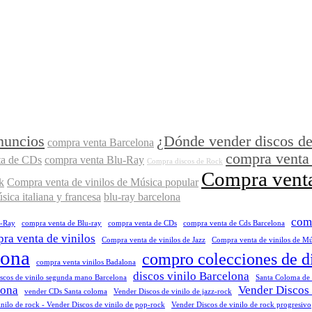
nuncios
¿Dónde vender discos de
compra venta Barcelona
compra venta 
ta de CDs
compra venta Blu-Ray
Compra discos de Rock
Compra venta
k
Compra venta de vinilos de Música popular
ica italiana y francesa
blu-ray barcelona
comp
u-Ray
compra venta de Blu-ray
compra venta de CDs
compra venta de Cds Barcelona
ra venta de vinilos
Compra venta de vinilos de Jazz
Compra venta de vinilos de Mús
lona
compro colecciones de d
compra venta vinilos Badalona
discos vinilo Barcelona
iscos de vinilo segunda mano Barcelona
Santa Coloma de
lona
Vender Discos 
vender CDs Santa coloma
Vender Discos de vinilo de jazz-rock
nilo de rock - Vender Discos de vinilo de pop-rock
Vender Discos de vinilo de rock progresivo