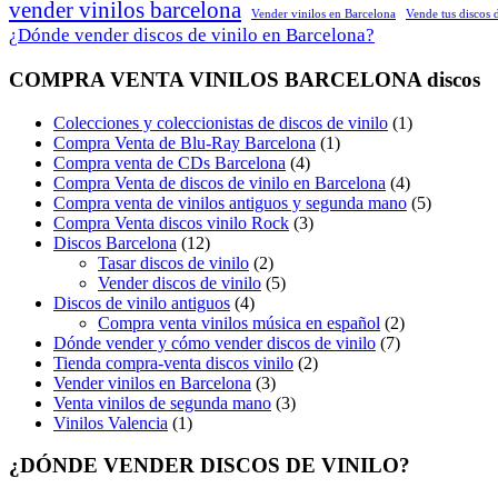
vender vinilos barcelona
Vender vinilos en Barcelona
Vende tus discos 
¿Dónde vender discos de vinilo en Barcelona?
COMPRA VENTA VINILOS BARCELONA discos
Colecciones y coleccionistas de discos de vinilo
(1)
Compra Venta de Blu-Ray Barcelona
(1)
Compra venta de CDs Barcelona
(4)
Compra Venta de discos de vinilo en Barcelona
(4)
Compra venta de vinilos antiguos y segunda mano
(5)
Compra Venta discos vinilo Rock
(3)
Discos Barcelona
(12)
Tasar discos de vinilo
(2)
Vender discos de vinilo
(5)
Discos de vinilo antiguos
(4)
Compra venta vinilos música en español
(2)
Dónde vender y cómo vender discos de vinilo
(7)
Tienda compra-venta discos vinilo
(2)
Vender vinilos en Barcelona
(3)
Venta vinilos de segunda mano
(3)
Vinilos Valencia
(1)
¿DÓNDE VENDER DISCOS DE VINILO?