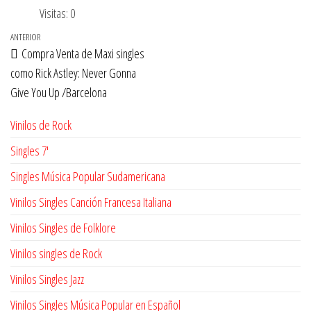
Visitas: 0
Navegación
Entrada
ANTERIOR
Compra Venta de Maxi singles
de
anterior
como Rick Astley: Never Gonna
entradas
Give You Up /Barcelona
Vinilos de Rock
Singles 7'
Singles Música Popular Sudamericana
Vinilos Singles Canción Francesa Italiana
Vinilos Singles de Folklore
Vinilos singles de Rock
Vinilos Singles Jazz
Vinilos Singles Música Popular en Español