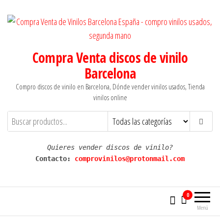
Saltar
al
contenido
Compra Venta discos de vinilo
Barcelona
Compro discos de vinilo en Barcelona, Dónde vender vinilos usados, Tienda
vinilos online
Quieres vender discos de vinilo?
Contacto: 
comprovinilos@protonmail.com
0
Menú