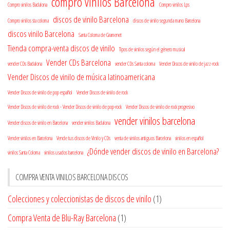
compro vinilos Barcelona
Compro vinilos Badalona
Compro vinilos Lps
discos de vinilo Barcelona
Compro vinilos sta coloma
discos de vinilo segunda mano Barcelona
discos vinilo Barcelona
Santa Coloma de Gramenet
Tienda compra-venta discos de vinilo
Tipos de vinilos según el género musical
Vender CDs Barcelona
vender CDs Badalona
vender CDs Santa coloma
Vender Discos de vinilo de jazz-rock
Vender Discos de vinilo de música latinoamericana
Vender Discos de vinilo de pop español
Vender Discos de vinilo de rock
Vender Discos de vinilo de rock - Vender Discos de vinilo de pop-rock
Vender Discos de vinilo de rock progresivo
vender vinilos barcelona
Vender discos de vinilo en Barcelona
vender vinilos Badalona
Vender vinilos en Barcelona
Vende tus discos de Vinilo y CDs
venta de vinilos antiguos Barcelona
vinilos en español
¿Dónde vender discos de vinilo en Barcelona?
vinilos Santa Coloma
vinilos usados barcelona
COMPRA VENTA VINILOS BARCELONA DISCOS
Colecciones y coleccionistas de discos de vinilo
(1)
Compra Venta de Blu-Ray Barcelona
(1)