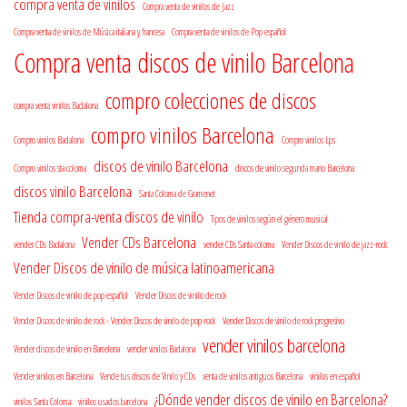
compra venta de vinilos
Compra venta de vinilos de Jazz
Compra venta de vinilos de Música italiana y francesa
Compra venta de vinilos de Pop español
Compra venta discos de vinilo Barcelona
compro colecciones de discos
compra venta vinilos Badalona
compro vinilos Barcelona
Compro vinilos Badalona
Compro vinilos Lps
discos de vinilo Barcelona
Compro vinilos sta coloma
discos de vinilo segunda mano Barcelona
discos vinilo Barcelona
Santa Coloma de Gramenet
Tienda compra-venta discos de vinilo
Tipos de vinilos según el género musical
Vender CDs Barcelona
vender CDs Badalona
vender CDs Santa coloma
Vender Discos de vinilo de jazz-rock
Vender Discos de vinilo de música latinoamericana
Vender Discos de vinilo de pop español
Vender Discos de vinilo de rock
Vender Discos de vinilo de rock - Vender Discos de vinilo de pop-rock
Vender Discos de vinilo de rock progresivo
vender vinilos barcelona
Vender discos de vinilo en Barcelona
vender vinilos Badalona
Vender vinilos en Barcelona
Vende tus discos de Vinilo y CDs
venta de vinilos antiguos Barcelona
vinilos en español
¿Dónde vender discos de vinilo en Barcelona?
vinilos Santa Coloma
vinilos usados barcelona