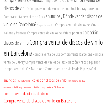
compra venta Blu-Ray
discos de vinilo
Compra venta de vinilos de Pop-Rock
blu-ray barcelona
anuncios
¿Dónde vender discos de
Compra venta de vinilos de Rock
vinilo en Barcelona?
Compra venta de vinilos de Música
Compra discos de Rock
colección
italiana y francesa
Compra venta de vinilos de Música popular
Compra venta de discos de vinilo
discos de vinilo
en Barcelona
compra venta de CDs
compra venta Barcelona
compra
venta de Blu-ray
Compra venta de vinilos de Jazz
colección vinilos pequeños
compra venta de Cds Barcelona
Compra venta de vinilos de Pop español
anuncios
colección discos de vinilo
blu-ray barcelona
compra venta Blu-Ray
compra venta de Blu-ray
compra venta de CDs
compra venta de Cds Barcelona
compra venta de discos de vinilo
Compra venta de discos de vinilo en Barcelona