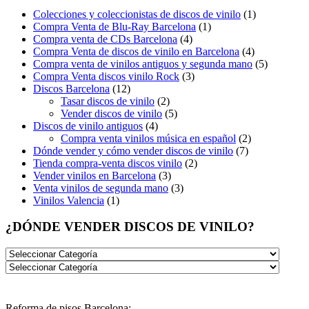
Colecciones y coleccionistas de discos de vinilo
(1)
Compra Venta de Blu-Ray Barcelona
(1)
Compra venta de CDs Barcelona
(4)
Compra Venta de discos de vinilo en Barcelona
(4)
Compra venta de vinilos antiguos y segunda mano
(5)
Compra Venta discos vinilo Rock
(3)
Discos Barcelona
(12)
Tasar discos de vinilo
(2)
Vender discos de vinilo
(5)
Discos de vinilo antiguos
(4)
Compra venta vinilos música en español
(2)
Dónde vender y cómo vender discos de vinilo
(7)
Tienda compra-venta discos vinilo
(2)
Vender vinilos en Barcelona
(3)
Venta vinilos de segunda mano
(3)
Vinilos Valencia
(1)
¿DÓNDE VENDER DISCOS DE VINILO?
Reforma de pisos Barcelona: